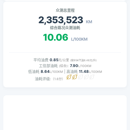
众测总里程
2,353,523
KM
综合路况众测油耗
10.06
L/100KM
平均油费
0.85
元/公里
(按95#汽油8.48元/升)
工信部油耗
:
7.90
(综合)
L/100KM
低油耗
8.64
| 高油耗
11.48
L/100KM
L/100KM
油耗评级:
（1.6分）