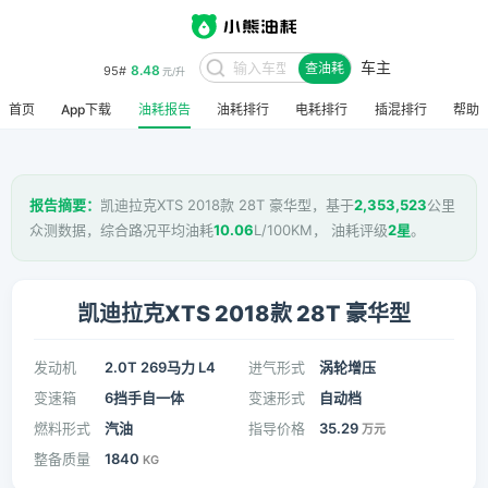
车主
8.48
95#
查油耗
元/升
首页
App下载
油耗报告
油耗排行
电耗排行
插混排行
帮助
报告摘要：
凯迪拉克XTS 2018款 28T 豪华型，基于
2,353,523
公里
众测数据，综合路况平均油耗
10.06
L/100KM， 油耗评级
2星
。
凯迪拉克XTS 2018款 28T 豪华型
发动机
2.0T 269马力 L4
进气形式
涡轮增压
变速箱
6挡手自一体
变速形式
自动档
燃料形式
汽油
指导价格
35.29
万元
整备质量
1840
KG