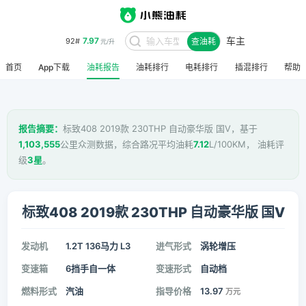
车主
7.97
92#
查油耗
元/升
首页
App下载
油耗报告
油耗排行
电耗排行
插混排行
帮助
报告摘要：
标致408 2019款 230THP 自动豪华版 国V，基于
1,103,555
公里众测数据，综合路况平均油耗
7.12
L/100KM， 油耗评
级
3星
。
标致408 2019款 230THP 自动豪华版 国V
发动机
1.2T 136马力 L3
进气形式
涡轮增压
变速箱
6挡手自一体
变速形式
自动档
燃料形式
汽油
指导价格
13.97
万元