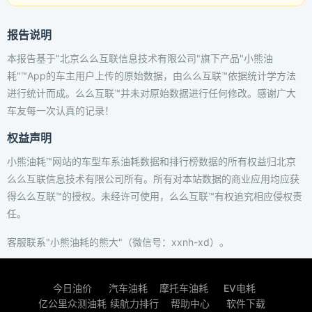
报告说明
本报告基于"北京么么互联信息技术有限公司"旗下产品"小熊油
耗"™App的车主用户上传的原始数据，由么么互联™依据统计学方法
进行统计而成。么么互联™并未对原始数据进行任何修改。感谢广大
车友每一次认真的记录！
权益声明
小熊油耗™网站的车型车系油耗数据和排行榜数据的所有权益归北京
么么互联信息技术有限公司所有。所有对本站数据的商业应用均应获
得么么互联™的授权。未经许可使用，么么互联™有权追究相应侵权责
任。
客服联系"小熊油耗的熊大"（微信号：xxnh-xd）。
今日油价
汽车油耗
摩托车油耗
EV电耗
亿公里众测油耗
续航力排行
帮助中心
软件下载