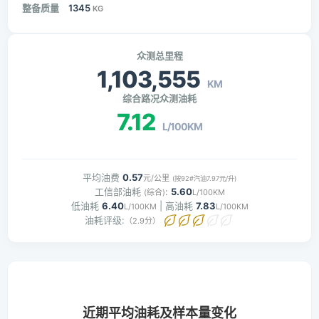
整备质量
1345
KG
众测总里程
1,103,555
KM
综合路况众测油耗
7.12
L/100KM
平均油费
0.57
元/公里
(按92#汽油7.97元/升)
工信部油耗
:
5.60
(综合)
L/100KM
低油耗
6.40
| 高油耗
7.83
L/100KM
L/100KM
油耗评级:
（2.9分）