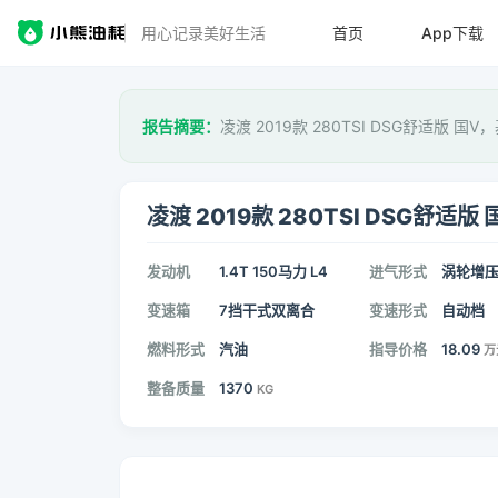
用心记录美好生活
首页
App下载
报告摘要：
凌渡 2019款 280TSI DSG舒适版 国V
凌渡 2019款 280TSI DSG舒适版 
发动机
1.4T 150马力 L4
进气形式
涡轮增
变速箱
7挡干式双离合
变速形式
自动档
燃料形式
汽油
指导价格
18.09
万
整备质量
1370
KG