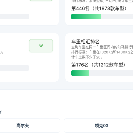
排行标准：紧凑型车, 自动档, 统计车主
第446名（共1873款车型）
车重相近排名
查询车型在同一车重区间内的油耗排行
0。
排行标准：车重在1320Kg和1430Kg之
计车主数不少于20。
第176名（共1212款车型）
考
高尔夫
领克03