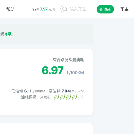
帮助
车主
7.97
92#
查油耗
元/升
评级
4星
。
综合路况众测油耗
6.97
L/100KM
低油耗
6.11
| 高油耗
7.84
L/100KM
L/100KM
油耗评级:
（4.0分）