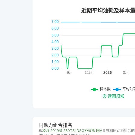
读图须知
同动力组合排名
和
凌渡 2019款 280TSI DSG舒适版 国V
具有相同动力组合的