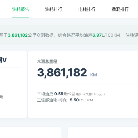
油耗报告
油耗排行
电耗排行
插混排行
，基于
3,861,182
公里众测数据，综合路况平均油耗
6.97
L/100KM， 油耗
国V
众测总里程
3,861,182
KM
压
平均油费
0.59
元/公里
(按95#汽油8.48元/升)
元
工信部油耗
:
5.50
(综合)
L/100KM