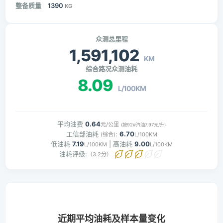
整备质量
1390
KG
众测总里程
1,591,102
KM
综合路况众测油耗
8.09
L/100KM
平均油费
0.64
元/公里
(按92#汽油7.97元/升)
工信部油耗
:
6.70
(综合)
L/100KM
低油耗
7.19
| 高油耗
9.00
L/100KM
L/100KM
油耗评级:
（3.2分）