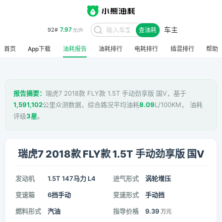
车主
7.97
92#
查油耗
元/升
首页
App下载
油耗报告
油耗排行
电耗排行
插混排行
帮助
报告摘要：
瑞虎7 2018款 FLY款 1.5T 手动劲享版 国V，基于
1,591,102
公里众测数据，综合路况平均油耗
8.09
L/100KM， 油耗
评级
3星
。
瑞虎7 2018款 FLY款 1.5T 手动劲享版 国V
发动机
1.5T 147马力 L4
进气形式
涡轮增压
变速箱
6挡手动
变速形式
手动挡
燃料形式
汽油
指导价格
9.39
万元