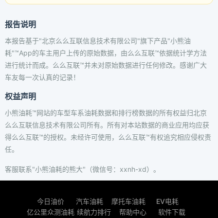
报告说明
本报告基于"北京么么互联信息技术有限公司"旗下产品"小熊油
耗"™App的车主用户上传的原始数据，由么么互联™依据统计学方法
进行统计而成。么么互联™并未对原始数据进行任何修改。感谢广大
车友每一次认真的记录！
权益声明
小熊油耗™网站的车型车系油耗数据和排行榜数据的所有权益归北京
么么互联信息技术有限公司所有。所有对本站数据的商业应用均应获
得么么互联™的授权。未经许可使用，么么互联™有权追究相应侵权责
任。
客服联系"小熊油耗的熊大"（微信号：xxnh-xd）。
今日油价
汽车油耗
摩托车油耗
EV电耗
亿公里众测油耗
续航力排行
帮助中心
软件下载