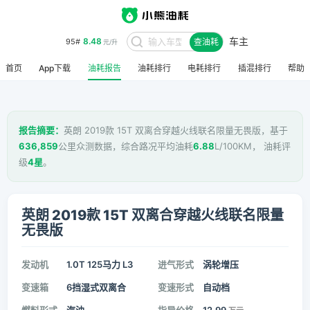
车主
8.48
95#
查油耗
元/升
首页
App下载
油耗报告
油耗排行
电耗排行
插混排行
帮助
报告摘要：
英朗 2019款 15T 双离合穿越火线联名限量无畏版，基于
636,859
公里众测数据，综合路况平均油耗
6.88
L/100KM， 油耗评
级
4星
。
英朗 2019款 15T 双离合穿越火线联名限量
无畏版
发动机
1.0T 125马力 L3
进气形式
涡轮增压
变速箱
6挡湿式双离合
变速形式
自动档