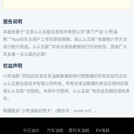
报告说明
本报告基于"北京么么互联信息技术有限公司"旗下产品"小熊油
耗"™App的车主用户上传的原始数据，由么么互联™依据统计学方法
进行统计而成。么么互联™并未对原始数据进行任何修改。感谢广大
车友每一次认真的记录！
权益声明
小熊油耗™网站的车型车系油耗数据和排行榜数据的所有权益归北京
么么互联信息技术有限公司所有。所有对本站数据的商业应用均应获
得么么互联™的授权。未经许可使用，么么互联™有权追究相应侵权责
任。
客服联系"小熊油耗的熊大"（微信号：xxnh-xd）。
今日油价
汽车油耗
摩托车油耗
EV电耗