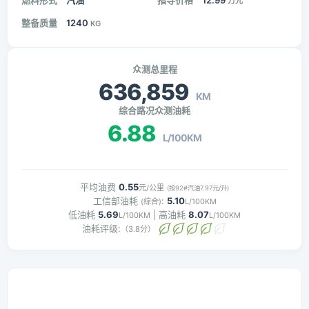
燃料形式
汽油
指导价格
12.99
万元
整备质量
1240
KG
众测总里程
636,859
KM
综合路况众测油耗
6.88
L/100KM
平均油费
0.55
元/公里
(按92#汽油7.97元/升)
工信部油耗
:
5.10
(综合)
L/100KM
低油耗
5.69
| 高油耗
8.07
L/100KM
L/100KM
油耗评级:
（3.8分）