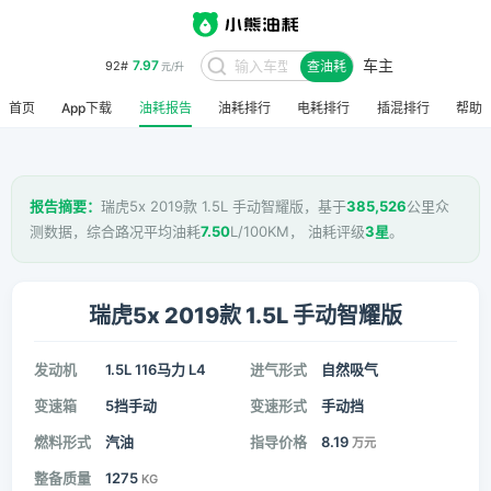
车主
7.97
92#
查油耗
元/升
首页
App下载
油耗报告
油耗排行
电耗排行
插混排行
帮助
报告摘要：
瑞虎5x 2019款 1.5L 手动智耀版，基于
385,526
公里众
测数据，综合路况平均油耗
7.50
L/100KM， 油耗评级
3星
。
瑞虎5x 2019款 1.5L 手动智耀版
发动机
1.5L 116马力 L4
进气形式
自然吸气
变速箱
5挡手动
变速形式
手动挡
燃料形式
汽油
指导价格
8.19
万元
整备质量
1275
KG