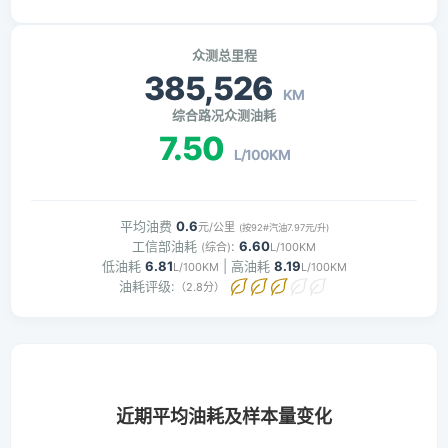
众测总里程
385,526
KM
综合路况众测油耗
7.50
L/100KM
平均油费
0.6
元/公里
(按92#汽油7.97元/升)
工信部油耗
:
6.60
(综合)
L/100KM
低油耗
6.81
| 高油耗
8.19
L/100KM
L/100KM
油耗评级:
（2.8分）