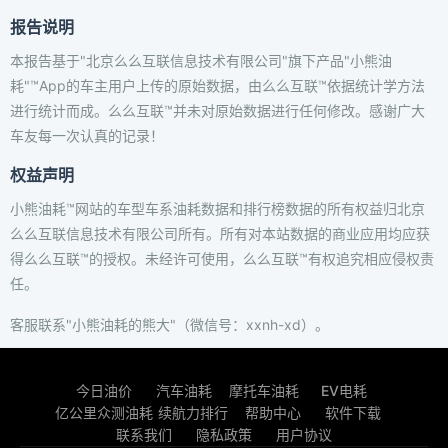
报告说明
本报告基于"北京么么互联信息技术有限公司"旗下产品"小熊油
耗"™App的车主用户上传的原始数据，由么么互联™依据统计学方法
进行统计而成。么么互联™并未对原始数据进行任何修改。感谢广大
车友每一次认真的记录！
权益声明
小熊油耗™网站的车型车系油耗数据和排行榜数据的所有权益归北京
么么互联信息技术有限公司所有。所有对本站数据的商业应用均应获
得么么互联™的授权。未经许可使用，么么互联™有权追究相应侵权责
任。
客服联系"小熊油耗的熊大"（微信号：xxnh-xd）。
今日油价
汽车油耗
摩托车油耗
EV电耗
亿公里众测油耗
续航力排行
帮助中心
软件下载
联系我们
隐私政策
用户协议