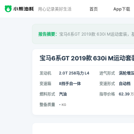
用心记录美好生活
首页
App下载
报告摘要：
宝马6系GT 2019款 630i M运动套装，
宝马6系GT 2019款 630i M运动套
发动机
2.0T 258马力 L4
进气形式
涡轮增
变速箱
8挡手自一体
变速形式
自动档
燃料形式
汽油
指导价格
62.39
万
整备质量
-
KG