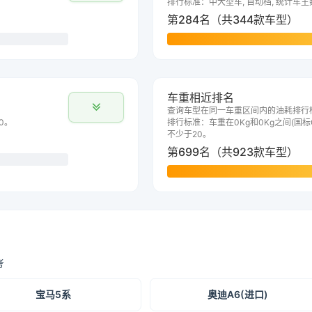
排行标准：中大型车, 自动档, 统计车主
第284名（共344款车型）
车重相近排名
查询车型在同一车重区间内的油耗排行
0。
排行标准：车重在0Kg和0Kg之间(国标G
不少于20。
第699名（共923款车型）
考
宝马5系
奥迪A6(进口)