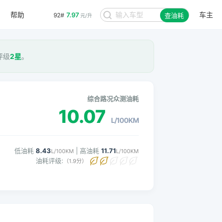
帮助
车主
7.97
92#
查油耗
元/升
评级
2星
。
综合路况众测油耗
10.07
L/100KM
低油耗
8.43
| 高油耗
11.71
L/100KM
L/100KM
油耗评级:
（1.9分）