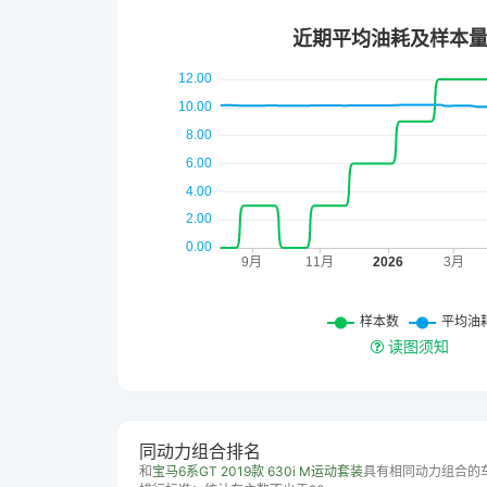
读图须知
同动力组合排名
和
宝马6系GT 2019款 630i M运动套装
具有相同动力组合的