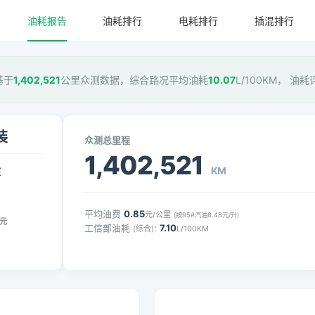
油耗报告
油耗排行
电耗排行
插混排行
基于
1,402,521
公里众测数据，综合路况平均油耗
10.07
L/100KM， 油耗
装
众测总里程
1,402,521
KM
压
平均油费
0.85
元/公里
(按95#汽油8.48元/升)
元
工信部油耗
:
7.10
(综合)
L/100KM