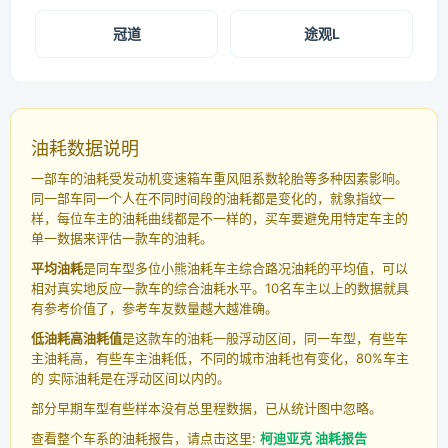
冠道
途观L
油耗数据说明
一部车的油耗受发动机变速箱车重风阻系数轮胎等多种因素影响。
同一部车同一个人在不同时间段的油耗都是变化的，就象指纹一
样，每位车主的油耗曲线都是不一样的，买车要避免用特定车主的
单一数据来评估一款车的油耗。
平均油耗
是同车型多位小熊油耗车主综合路况油耗的平均值，可以
相对真实地反应一款车的综合油耗水平。10名车主以上的数据就具
有参考价值了，参考车友数量越大越准确。
低油耗高油耗值
是这款车的油耗一般浮动区间，同一车型，有些车
主油耗高，有些车主油耗低，不同的城市油耗也有变化，80%车主
的 实际油耗是在浮动区间以内的。
部分早期车型有些样本没有总里程数据，已从统计图中忽略。
查看整个车系的油耗报告，请点击这里:
柯迪亚克 油耗报告