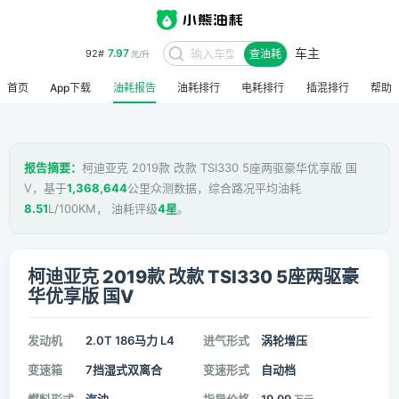
车主
7.97
92#
查油耗
元/升
首页
App下载
油耗报告
油耗排行
电耗排行
插混排行
帮助
报告摘要：
柯迪亚克 2019款 改款 TSI330 5座两驱豪华优享版 国
V，基于
1,368,644
公里众测数据，综合路况平均油耗
8.51
L/100KM， 油耗评级
4星
。
柯迪亚克 2019款 改款 TSI330 5座两驱豪
华优享版 国V
发动机
2.0T 186马力 L4
进气形式
涡轮增压
变速箱
7挡湿式双离合
变速形式
自动档