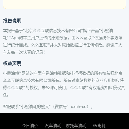
报告说明
本报告基于"北京么么互联信息技术有限公司"旗下产品"小熊油
耗"™App的车主用户上传的原始数据，由么么互联™依据统计学方法
进行统计而成。么么互联™并未对原始数据进行任何修改。感谢广大
车友每一次认真的记录！
权益声明
小熊油耗™网站的车型车系油耗数据和排行榜数据的所有权益归北京
么么互联信息技术有限公司所有。所有对本站数据的商业应用均应获
得么么互联™的授权。未经许可使用，么么互联™有权追究相应侵权责
任。
客服联系"小熊油耗的熊大"（微信号：xxnh-xd）。
今日油价
汽车油耗
摩托车油耗
EV电耗