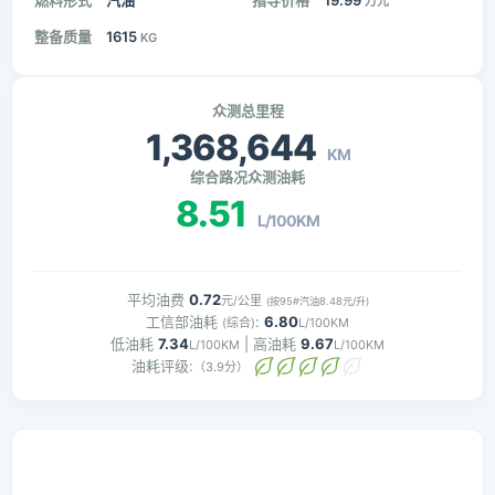
燃料形式
汽油
指导价格
19.99
万元
整备质量
1615
KG
众测总里程
1,368,644
KM
综合路况众测油耗
8.51
L/100KM
平均油费
0.72
元/公里
(按95#汽油8.48元/升)
工信部油耗
:
6.80
(综合)
L/100KM
低油耗
7.34
| 高油耗
9.67
L/100KM
L/100KM
油耗评级:
（3.9分）