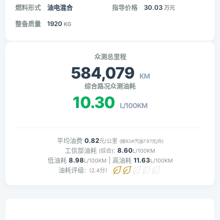
燃料形式
油电混合
指导价格
30.03
万元
整备质量
1920
KG
众测总里程
584,079
KM
综合路况众测油耗
10.30
L/100KM
平均油费
0.82
元/公里
(按92#汽油7.97元/升)
工信部油耗
:
8.60
(综合)
L/100KM
低油耗
8.98
| 高油耗
11.63
L/100KM
L/100KM
油耗评级:
（2.4分）