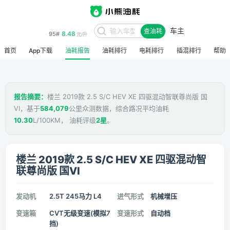
车主
8.48
95#
查油耗
元/升
首页
App下载
油耗报告
油耗排行
电耗排行
插混排行
帮助
报告摘要：
楼兰 2019款 2.5 S/C HEV XE 四驱混动智联尊尚版 国
VI，基于
584,079
公里众测数据，综合路况平均油耗
10.30
L/100KM， 油耗评级
2星
。
楼兰 2019款 2.5 S/C HEV XE 四驱混动智
联尊尚版 国VI
发动机
2.5T 245马力 L4
进气形式
机械增压
变速箱
CVT无级变速(模拟7
变速形式
自动档
挡)