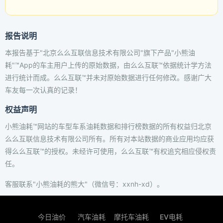
报告说明
本报告基于"北京么么互联信息技术有限公司"旗下产品"小熊油
耗"™App的车主用户上传的原始数据，由么么互联™依据统计学方法
进行统计而成。么么互联™并未对原始数据进行任何修改。感谢广大
车友每一次认真的记录！
权益声明
小熊油耗™网站的车型车系油耗数据和排行榜数据的所有权益归北京
么么互联信息技术有限公司所有。所有对本站数据的商业应用均应获
得么么互联™的授权。未经许可使用，么么互联™有权追究相应侵权责
任。
客服联系"小熊油耗的熊大"（微信号：xxnh-xd）。
今日油价
汽车油耗
摩托车油耗
EV电耗