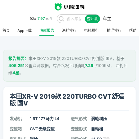
车主
7.97
92#
查油耗
元/升
首页
App下载
油耗报告
油耗排行
电耗排行
插混排行
帮助
报告摘要：
本田XR-V 2019款 220TURBO CVT舒适版 国V，基于
405,251
公里众测数据，综合路况平均油耗
7.29
L/100KM， 油耗评
级
4星
。
本田XR-V 2019款 220TURBO CVT舒适
版 国V
发动机
1.5T 177马力 L4
进气形式
涡轮增压
变速箱
CVT无级变速
变速形式
自动档