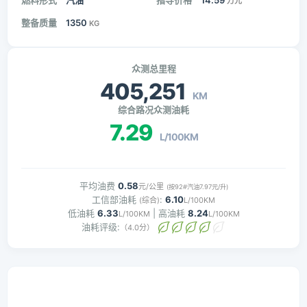
燃料形式
汽油
指导价格
14.59
万元
整备质量
1350
KG
众测总里程
405,251
KM
综合路况众测油耗
7.29
L/100KM
平均油费
0.58
元/公里
(按92#汽油7.97元/升)
工信部油耗
:
6.10
(综合)
L/100KM
低油耗
6.33
| 高油耗
8.24
L/100KM
L/100KM
油耗评级:
（4.0分）