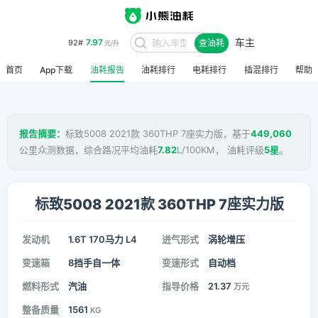
车主
7.97
92#
查油耗
元/升
首页
App下载
油耗报告
油耗排行
电耗排行
插混排行
帮助
报告摘要：
标致5008 2021款 360THP 7座实力版，基于
449,060
公里众测数据，综合路况平均油耗
7.82
L/100KM， 油耗评级
5星
。
标致5008 2021款 360THP 7座实力版
发动机
1.6T 170马力 L4
进气形式
涡轮增压
变速箱
8挡手自一体
变速形式
自动档
燃料形式
汽油
指导价格
21.37
万元
整备质量
1561
KG