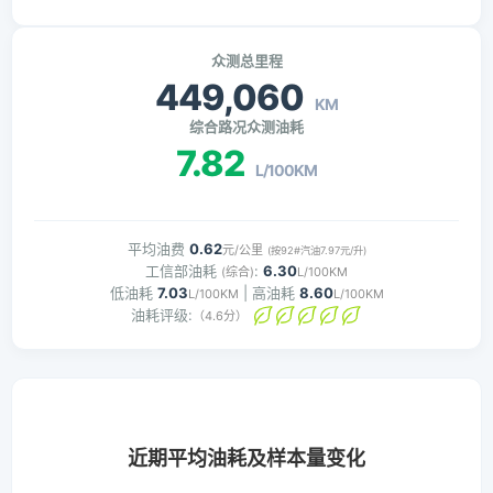
众测总里程
449,060
KM
综合路况众测油耗
7.82
L/100KM
平均油费
0.62
元/公里
(按92#汽油7.97元/升)
工信部油耗
:
6.30
(综合)
L/100KM
低油耗
7.03
| 高油耗
8.60
L/100KM
L/100KM
油耗评级:
（4.6分）