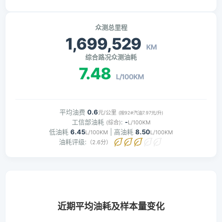
众测总里程
1,699,529
KM
综合路况众测油耗
7.48
L/100KM
平均油费
0.6
元/公里
(按92#汽油7.97元/升)
工信部油耗
:
-
(综合)
L/100KM
低油耗
6.45
| 高油耗
8.50
L/100KM
L/100KM
油耗评级:
（2.6分）