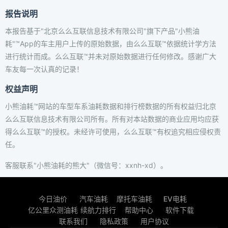
报告说明
本报告基于"北京么么互联信息技术有限公司"旗下产品"小熊油
耗"™App的车主用户上传的原始数据，由么么互联™依据统计学方法
进行统计而成。么么互联™并未对原始数据进行任何修改。感谢广大
车友每一次认真的记录！
权益声明
小熊油耗™网站的车型车系油耗数据和排行榜数据的所有权益归北京
么么互联信息技术有限公司所有。所有对本站数据的商业应用均应获
得么么互联™的授权。未经许可使用，么么互联™有权追究相应侵权责
任。
客服联系"小熊油耗的熊大"（微信号：xxnh-xd）。
今日油价
汽车油耗
摩托车油耗
EV电耗
亿公里众测油耗
续航力排行
帮助中心
软件下载
联系我们
隐私政策
用户协议