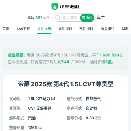
车主
7.97
92#
查油耗
元/升
首页
App下载
油耗报告
油耗排行
电耗排行
插混排行
帮助
报告摘要：
帝豪 2025款 第4代 1.5L CVT尊贵型，基于
1,699,529
公
里众测数据，综合路况平均油耗
7.48
L/100KM， 油耗评级
3星
。
帝豪 2025款 第4代 1.5L CVT尊贵型
发动机
1.5L 127马力 L4
进气形式
自然吸气
变速箱
CVT无级变速
变速形式
自动档
燃料形式
汽油
指导价格
8.39
万元
整备质量
1265
KG