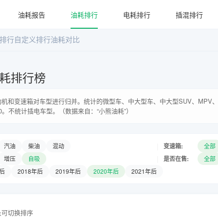
油耗报告
油耗排行
电耗排行
插混排行
排行
自定义排行
油耗对比
耗排行榜
机和变速箱对车型进行归并。统计的微型车、中大型车、中大型SUV、MPV、
0。不统计插电车型。（数据来自：“小熊油耗”）
|
变速箱:
汽油
柴油
混动
全部
|
是否在售:
增压
自吸
全部
年后
2018年后
2019年后
2020年后
2021年后
头可切换排序