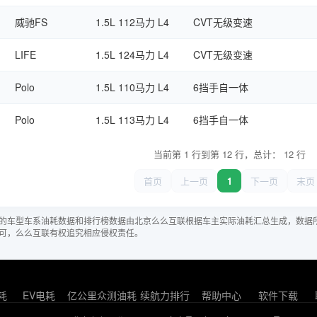
威驰FS
1.5L 112马力 L4
CVT无级变速
LIFE
1.5L 124马力 L4
CVT无级变速
Polo
1.5L 110马力 L4
6挡手自一体
Polo
1.5L 113马力 L4
6挡手自一体
当前第 1 行到第 12 行，总计： 12 行
首页
上一页
1
下一页
末页
的车型车系油耗数据和排行榜数据由北京么么互联根据车主实际油耗汇总生成，数据
可，么么互联有权追究相应侵权责任。
耗
EV电耗
亿公里众测油耗
续航力排行
帮助中心
软件下载