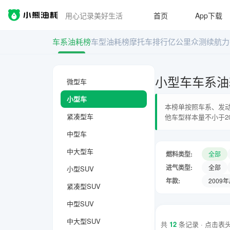
用心记录美好生活
首页
App下载
车系油耗榜
车型油耗榜
摩托车排行
亿公里众测
续航力
小型车车系油
微型车
小型车
本榜单按照车系、发动
紧凑型车
他车型样本量不小于2
中型车
中大型车
燃料类型:
全部
进气类型:
全部
小型SUV
年款:
2009
紧凑型SUV
中型SUV
中大型SUV
共
12
条记录 · 点击表