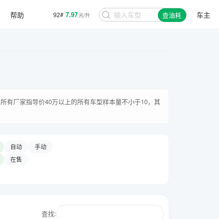
帮助
7.97
车主
92#
查油耗
元/升
所有厂家指导价40万以上的所有车型样本量不小于10，其
自动
手动
在售
查找: