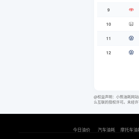
9
10
11
12
@权益声明：小熊油耗网站
么互联的授权许可。未经许
今日油价
汽车油耗
摩托车油