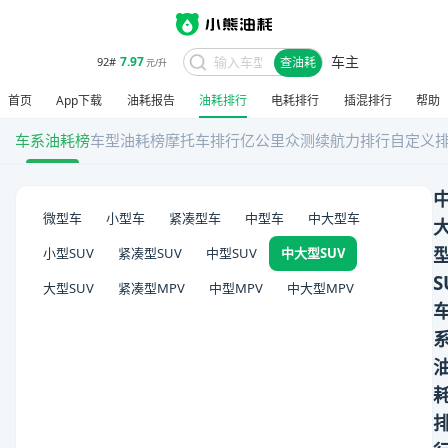
车主
7.97
92#
查油耗
元/升
首页
App下载
油耗报告
油耗排行
电耗排行
插混排行
帮助
车系油耗榜
车型油耗榜
摩托车排行
亿公里众测
续航力排行
自定义
微型车
小型车
紧凑型车
中型车
中大型车
小型SUV
紧凑型SUV
中型SUV
中大型SUV
S
大型SUV
紧凑型MPV
中型MPV
中大型MPV