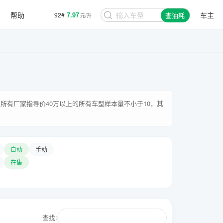
帮助
7.97
车主
92#
查油耗
元/升
所有厂家指导价40万以上的所有车型样本量不小于10，其
自动
手动
在售
查找: