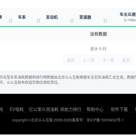
车主众测
牌
车系
发动机
变速器
（L/100
没有数据
总计 0 行
首页
上一页
下一页
末页
的车型车系油耗数据和排行榜数据由北京么么互联根据车主实际油耗汇总生成，数据
可，么么互联有权追究相应侵权责任。
耗
EV电耗
亿公里众测油耗
续航力排行
帮助中心
软件下载
copyright ©北京么么互联 2009-2026
备案号：京ICP备15003452号-1