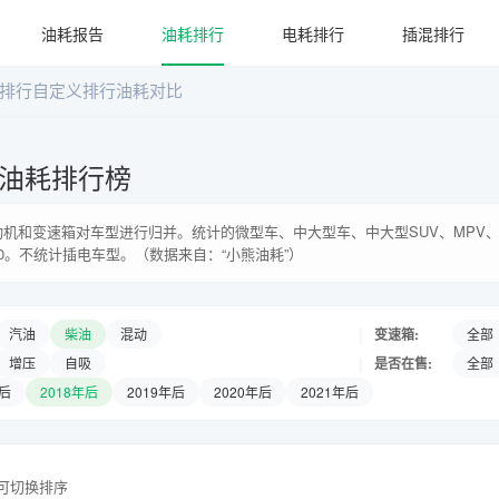
油耗报告
油耗排行
电耗排行
插混排行
排行
自定义排行
油耗对比
油耗排行榜
机和变速箱对车型进行归并。统计的微型车、中大型车、中大型SUV、MPV、
0。不统计插电车型。（数据来自：“小熊油耗”）
|
变速箱:
汽油
柴油
混动
全部
|
是否在售:
增压
自吸
全部
年后
2018年后
2019年后
2020年后
2021年后
头可切换排序