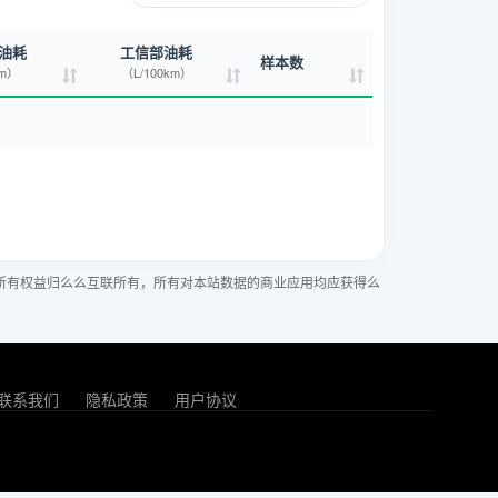
油耗
工信部油耗
样本数
km）
（L/100km）
所有权益归么么互联所有，所有对本站数据的商业应用均应获得么
联系我们
隐私政策
用户协议