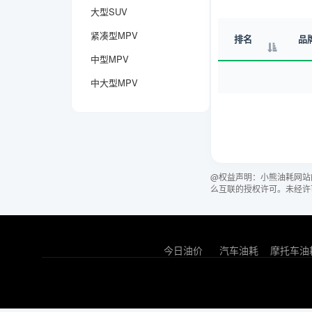
大型SUV
紧凑型MPV
排名
品
中型MPV
中大型MPV
@权益声明：小熊油耗网站
么互联的授权许可。未经许
今日油价
汽车油耗
摩托车油