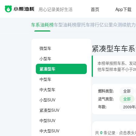
用心记录美好生活
首页
App下载
车系油耗榜
车型油耗榜
摩托车排行
亿公里众测
续航力
紧凑型车车系
微型车
小型车
本榜单按照车系、发动
紧凑型车
他车型样本量不小于2
中型车
中大型车
燃料类型:
全部
进气类型:
全部
小型SUV
年款:
2009
紧凑型SUV
中型SUV
中大型SUV
共
0
条记录 · 点击表