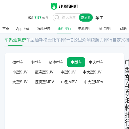
7.97
92#
元/升
车主
查油耗
8.48
95#
元/升
首页
App下载
油耗报告
油耗排行
电耗排行
插混排行
帮助
车系油耗榜
车型油耗榜
摩托车排行
亿公里众测
续航力排行
自定义
微型车
小型车
紧凑型车
中型车
中大型车
小型SUV
紧凑型SUV
中型SUV
中大型SUV
大型SUV
紧凑型MPV
中型MPV
中大型MPV