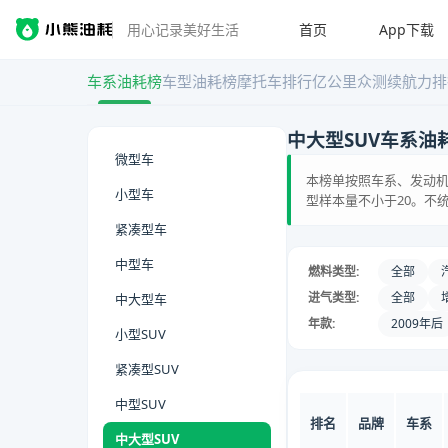
首页
App下载
用心记录美好生活
车系油耗榜
车型油耗榜
摩托车排行
亿公里众测
续航力排
中大型SUV车系油
微型车
本榜单按照车系、发动机
小型车
型样本量不小于20。不
紧凑型车
中型车
燃料类型:
全部
进气类型:
全部
中大型车
年款:
2009年后
小型SUV
紧凑型SUV
中型SUV
排名
品牌
车系
中大型SUV