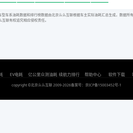
车型车系油耗数据和排行榜数据由北京么么互联根据车主实际油耗汇总生成，数据所
么互联有权追究相应侵权责任。
耗
EV电耗
亿公里众测油耗
续航力排行
帮助中心
软件下载
copyright ©北京么么互联 2009-2026
备案号：京ICP备15003452号-1