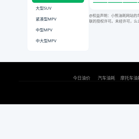
大型SUV
@权益声明：小熊油耗网站的
紧凑型MPV
联的授权许可。未经许可，么
中型MPV
中大型MPV
今日油价
汽车油耗
摩托车油