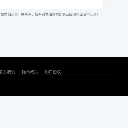
有权益归么么互联所有，所有对本站数据的商业应用均应获得么么互
联系我们
隐私政策
用户协议