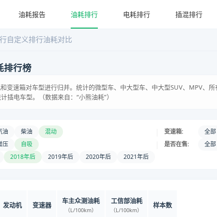
油耗报告
油耗排行
电耗排行
插混排行
行
自定义排行
油耗对比
耗排行榜
和变速箱对车型进行归并。统计的微型车、中大型车、中大型SUV、MPV、所
统计插电车型。（数据来自：“小熊油耗”）
|
汽油
柴油
混动
变速箱:
全部
|
增压
自吸
是否在售:
全部
2018年后
2019年后
2020年后
2021年后
车主众测油耗
工信部油耗
发动机
变速器
样本数
（L/100km）
（L/100km）