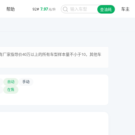
帮助
车主
7.97
92#
查油耗
元/升
有厂家指导价40万以上的所有车型样本量不小于10，其他车
自动
手动
在售