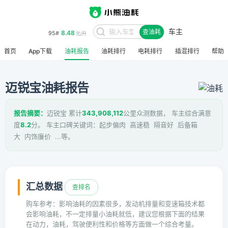
车主
8.48
95#
查油耗
元/升
首页
App下载
油耗报告
油耗排行
电耗排行
插混排行
帮助
迈锐宝油耗报告
报告摘要：
迈锐宝 累计
343,908,112
公里众测数据， 车主综合满意
度
8.2
分。 车主口碑关键词：起步偏肉 高速稳 隔音好 后备箱
大 内饰廉价 ...等。
汇总数据
查排名
购车参考：影响油耗的因素很多，发动机排量和变速箱技术都
会影响油耗，不一定排量小油耗就低，建议您根据下面的结果
在动力，油耗，驾驶便利性和价格等方面做一个综合考量。