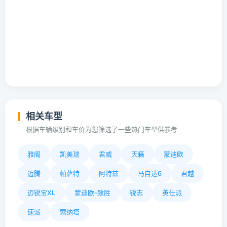
相关车型
根据车辆级别和车价为您筛选了一些热门车型供参考
雅阁
凯美瑞
君威
天籁
蒙迪欧
迈腾
帕萨特
阿特兹
马自达6
君越
迈锐宝XL
蒙迪欧-致胜
锐志
英仕派
速派
索纳塔