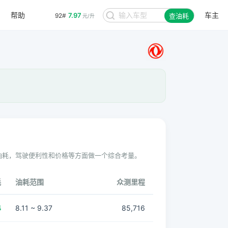
帮助
车主
7.97
92#
查油耗
元/升
油耗，驾驶便利性和价格等方面做一个综合考量。
耗
油耗范围
众测里程
4
8.11 ~ 9.37
85,716