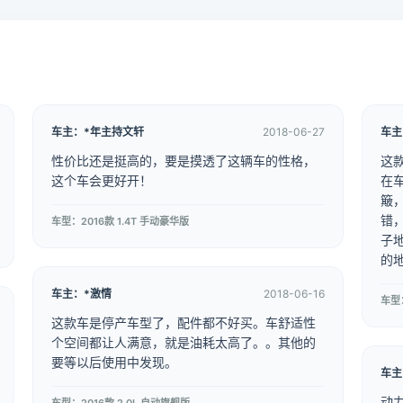
车主：*年主持文轩
2018-06-27
车主
性价比还是挺高的，要是摸透了这辆车的性格，
这
这个车会更好开！
在
簸
错
车型：2016款 1.4T 手动豪华版
子
的
车主：*激情
2018-06-16
车型：
这款车是停产车型了，配件都不好买。车舒适性
个空间都让人满意，就是油耗太高了。。其他的
要等以后使用中发现。
车主
动