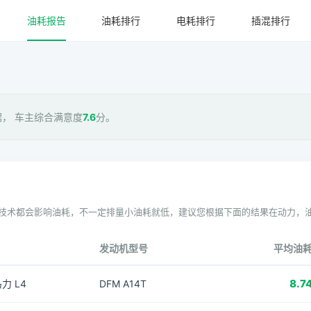
油耗报告
油耗排行
电耗排行
插混排行
， 车主综合满意度
7.6
分。
技术都会影响油耗，不一定排量小油耗就低，建议您根据下面的结果在动力，
发动机型号
平均油
8.7
马力 L4
DFM A14T