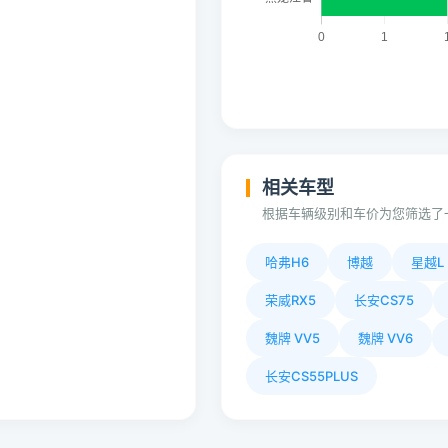
相关车型
根据车辆级别和车价为您筛选了
哈弗H6
博越
星越L
荣威RX5
长安CS75
魏牌 VV5
魏牌 VV6
长安CS55PLUS