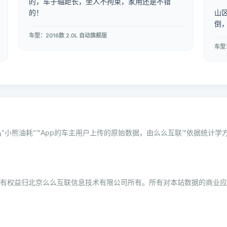
的，车子轴距长，坐人不拘束，家用还是不错
的！
山
倒
车型：2016款 2.0L 自动旗舰版
车型：
"小熊油耗"™App的车主用户上传的原始数据，由么么互联™依据统计
所有权益归北京么么互联信息技术有限公司所有。所有对本站数据的商业应