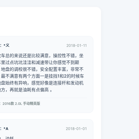
：*义
2018-01-11
款车总的来说还是比较满意，操控性不错，坐
车里过点坑坑洼洼和减速带让你感觉不到颠
，地盘的调校很不错，安全配置丰富，非常不
，最不满意有两个方面一是挂挡1和2的时候车
地盘始终有异响，感觉好像是连接杆和发动机
地方，再就是油耗有点偏高 。
2016款 2.0L 手动精英版
：*A
2018-01-01
力，油耗。