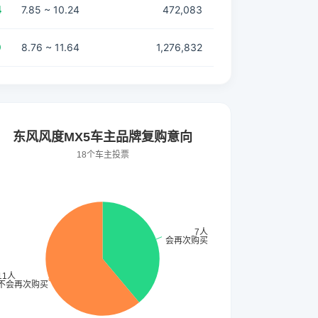
4
7.85 ~ 10.24
472,083
0
8.76 ~ 11.64
1,276,832