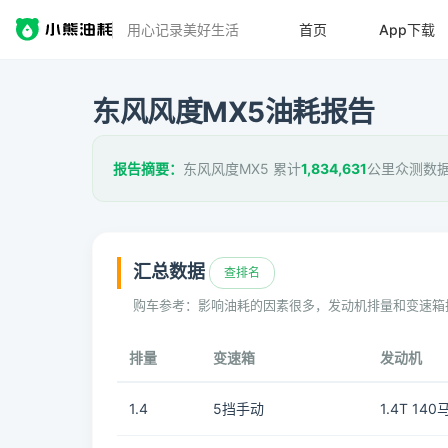
用心记录美好生活
首页
App下载
东风风度MX5油耗报告
报告摘要：
东风风度MX5 累计
1,834,631
公里众测数据
汇总数据
查排名
购车参考：影响油耗的因素很多，发动机排量和变速箱
排量
变速箱
发动机
1.4
5挡手动
1.4T 140