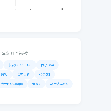
一些热门车型供参考
长安CS75PLUS
传祺GS4
逍客
哈弗大狗
帝豪GS
哈弗H6 Coupe
瑞虎7
马自达CX-4