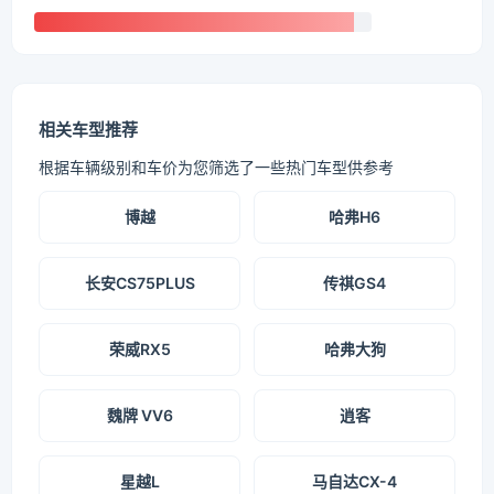
相关车型推荐
根据车辆级别和车价为您筛选了一些热门车型供参考
博越
哈弗H6
长安CS75PLUS
传祺GS4
荣威RX5
哈弗大狗
魏牌 VV6
逍客
星越L
马自达CX-4