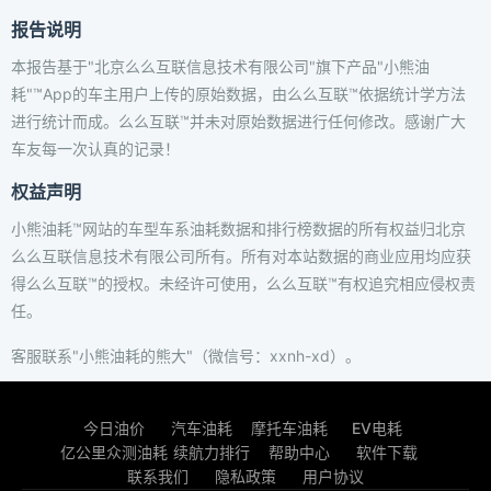
报告说明
本报告基于"北京么么互联信息技术有限公司"旗下产品"小熊油
耗"™App的车主用户上传的原始数据，由么么互联™依据统计学方法
进行统计而成。么么互联™并未对原始数据进行任何修改。感谢广大
车友每一次认真的记录！
权益声明
小熊油耗™网站的车型车系油耗数据和排行榜数据的所有权益归北京
么么互联信息技术有限公司所有。所有对本站数据的商业应用均应获
得么么互联™的授权。未经许可使用，么么互联™有权追究相应侵权责
任。
客服联系"小熊油耗的熊大"（微信号：xxnh-xd）。
今日油价
汽车油耗
摩托车油耗
EV电耗
亿公里众测油耗
续航力排行
帮助中心
软件下载
联系我们
隐私政策
用户协议