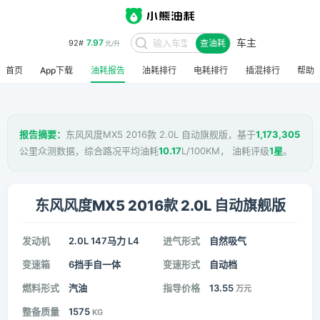
车主
7.97
92#
查油耗
元/升
首页
App下载
油耗报告
油耗排行
电耗排行
插混排行
帮助
报告摘要：
东风风度MX5 2016款 2.0L 自动旗舰版，基于
1,173,305
公里众测数据，综合路况平均油耗
10.17
L/100KM， 油耗评级
1星
。
东风风度MX5 2016款 2.0L 自动旗舰版
发动机
2.0L 147马力 L4
进气形式
自然吸气
变速箱
6挡手自一体
变速形式
自动档
燃料形式
汽油
指导价格
13.55
万元
整备质量
1575
KG