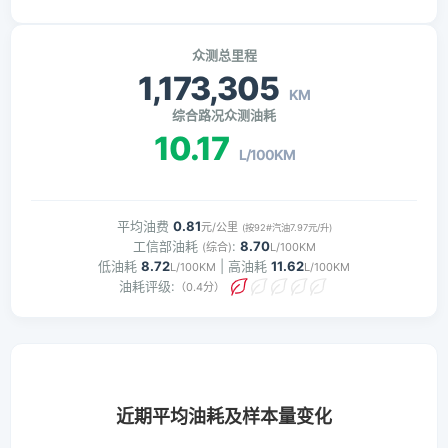
众测总里程
1,173,305
KM
综合路况众测油耗
10.17
L/100KM
平均油费
0.81
元/公里
(按92#汽油7.97元/升)
工信部油耗
:
8.70
(综合)
L/100KM
低油耗
8.72
| 高油耗
11.62
L/100KM
L/100KM
油耗评级:
（0.4分）