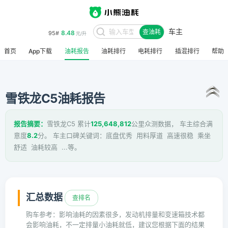
车主
8.48
95#
查油耗
元/升
首页
App下载
油耗报告
油耗排行
电耗排行
插混排行
帮助
雪铁龙C5油耗报告
报告摘要：
雪铁龙C5 累计
125,648,812
公里众测数据， 车主综合满
意度
8.2
分。 车主口碑关键词：底盘优秀 用料厚道 高速很稳 乘坐
舒适 油耗较高 ...等。
汇总数据
查排名
购车参考：影响油耗的因素很多，发动机排量和变速箱技术都
会影响油耗，不一定排量小油耗就低，建议您根据下面的结果