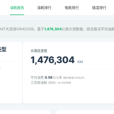
油耗报告
油耗排行
电耗排行
插混排行
 6MT大双排GW4D20B，基于
1,476,304
公里众测数据，综合路况平均油
英型
众测总里程
1,476,304
KM
压
平均油费
0.59
元/公里
(按0#柴油7.69元/升)
工信部油耗
:
-
(综合)
L/100KM