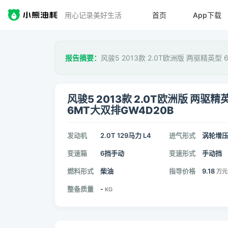
用心记录美好生活
首页
App下载
报告摘要：
风骏5 2013款 2.0T欧洲版 两驱精英型
风骏5 2013款 2.0T欧洲版 两驱精
6MT大双排GW4D20B
发动机
2.0T 129马力 L4
进气形式
涡轮增
变速箱
6挡手动
变速形式
手动挡
燃料形式
柴油
指导价格
9.18
万元
整备质量
-
KG