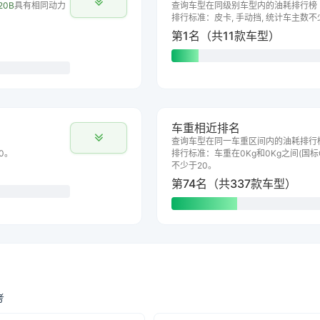
20B
具有相同动力
查询车型在同级别车型内的油耗排行榜
排行标准：皮卡, 手动挡, 统计车主数不
第1名（共11款车型）
车重相近排名
查询车型在同一车重区间内的油耗排行
0。
排行标准：车重在0Kg和0Kg之间(国标G
不少于20。
第74名（共337款车型）
考