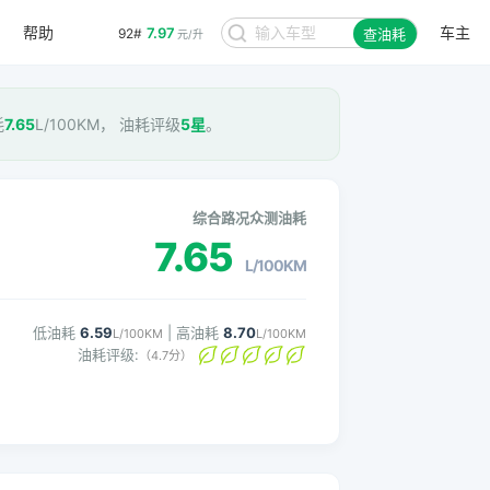
帮助
车主
7.97
92#
查油耗
元/升
耗
7.65
L/100KM， 油耗评级
5星
。
综合路况众测油耗
7.65
L/100KM
低油耗
6.59
| 高油耗
8.70
L/100KM
L/100KM
油耗评级:
（4.7分）