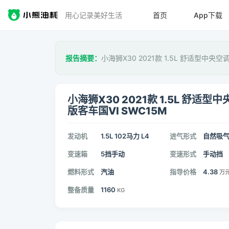
用心记录美好生活
首页
App下载
报告摘要：
小海狮X30 2021款 1.5L 舒适型中央空
小海狮X30 2021款 1.5L 舒适型
版客车国VI SWC15M
发动机
1.5L 102马力 L4
进气形式
自然吸
变速箱
5挡手动
变速形式
手动挡
燃料形式
汽油
指导价格
4.38
万
整备质量
1160
KG