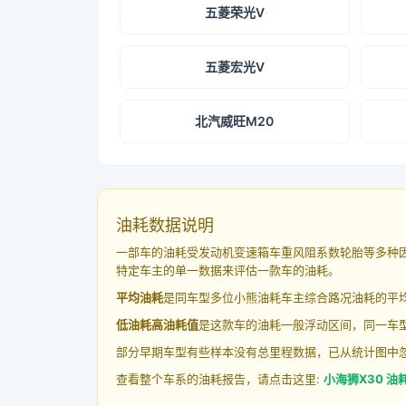
五菱荣光V
五菱宏光V
北汽威旺M20
油耗数据说明
一部车的油耗受发动机变速箱车重风阻系数轮胎等多种
特定车主的单一数据来评估一款车的油耗。
平均油耗
是同车型多位小熊油耗车主综合路况油耗的平
低油耗高油耗值
是这款车的油耗一般浮动区间，同一车型
部分早期车型有些样本没有总里程数据，已从统计图中
查看整个车系的油耗报告，请点击这里:
小海狮X30 油