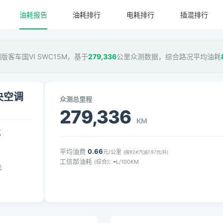
油耗报告
油耗排行
电耗排行
插混排行
调版客车国VI SWC15M，基于
279,336
公里众测数据，综合路况平均油耗
中央空调
众测总里程
279,336
KM
气
平均油费
0.66
元/公里
(按92#汽油7.97元/升)
工信部油耗
:
-
(综合)
L/100KM
元