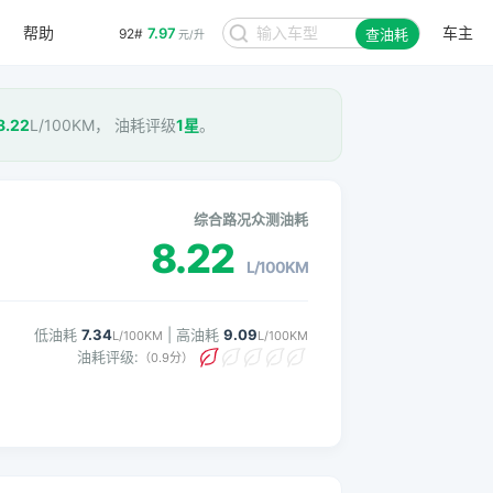
帮助
车主
7.97
92#
查油耗
元/升
8.22
L/100KM， 油耗评级
1星
。
综合路况众测油耗
8.22
L/100KM
低油耗
7.34
| 高油耗
9.09
L/100KM
L/100KM
油耗评级:
（0.9分）