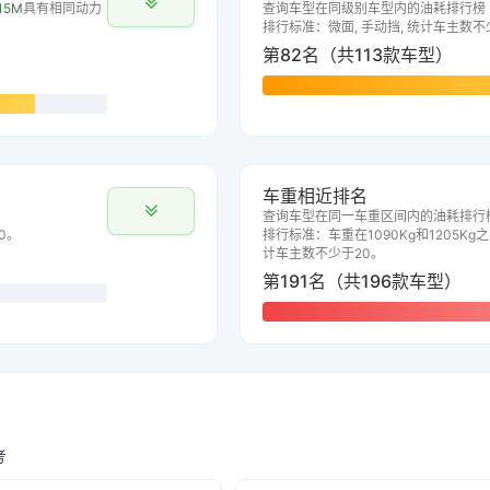
15M
具有相同动力
查询车型在同级别车型内的油耗排行榜
排行标准：微面, 手动挡, 统计车主数不
第82名（共113款车型）
车重相近排名
查询车型在同一车重区间内的油耗排行
0。
排行标准：车重在1090Kg和1205Kg之
计车主数不少于20。
第191名（共196款车型）
考