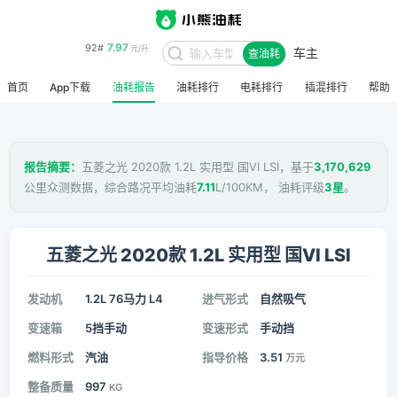
7.97
92#
元/升
车主
查油耗
8.48
95#
元/升
首页
App下载
油耗报告
油耗排行
电耗排行
插混排行
帮助
报告摘要：
五菱之光 2020款 1.2L 实用型 国VI LSI，基于
3,170,629
公里众测数据，综合路况平均油耗
7.11
L/100KM， 油耗评级
3星
。
五菱之光 2020款 1.2L 实用型 国VI LSI
发动机
1.2L 76马力 L4
进气形式
自然吸气
变速箱
5挡手动
变速形式
手动挡
燃料形式
汽油
指导价格
3.51
万元
整备质量
997
KG