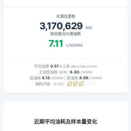
众测总里程
3,170,629
KM
综合路况众测油耗
7.11
L/100KM
平均油费
0.57
元/公里
(按92#汽油7.97元/升)
工信部油耗
:
6.30
(综合)
L/100KM
低油耗
6.12
| 高油耗
8.09
L/100KM
L/100KM
油耗评级:
（3.2分）