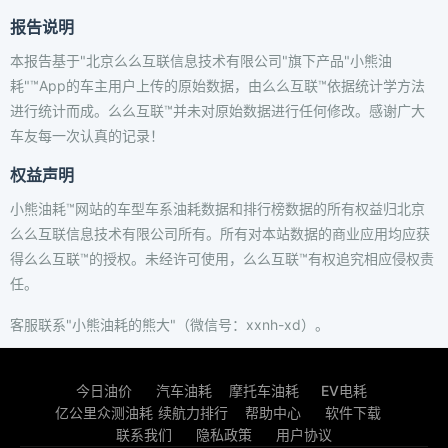
报告说明
本报告基于"北京么么互联信息技术有限公司"旗下产品"小熊油
耗"™App的车主用户上传的原始数据，由么么互联™依据统计学方法
进行统计而成。么么互联™并未对原始数据进行任何修改。感谢广大
车友每一次认真的记录！
权益声明
小熊油耗™网站的车型车系油耗数据和排行榜数据的所有权益归北京
么么互联信息技术有限公司所有。所有对本站数据的商业应用均应获
得么么互联™的授权。未经许可使用，么么互联™有权追究相应侵权责
任。
客服联系"小熊油耗的熊大"（微信号：xxnh-xd）。
今日油价
汽车油耗
摩托车油耗
EV电耗
亿公里众测油耗
续航力排行
帮助中心
软件下载
联系我们
隐私政策
用户协议