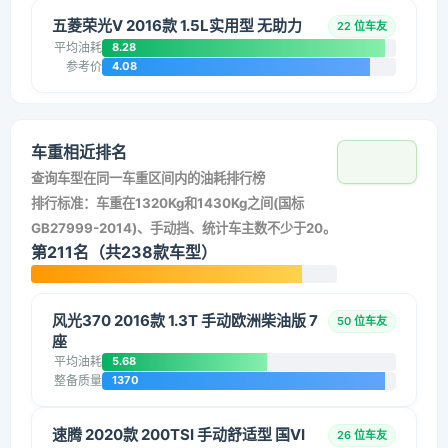
五菱荣光V 2016款 1.5L实用型 无助力
22 位车友
平均油耗
8.28
参考价
4.08
车重相近排名
查询车型在同一车重区间内的油耗排行榜
排行标准：车重在1320Kg和1430Kg之间(国标
GB27999-2014)、手动挡、统计车主数不少于20。
第211名（共238款车型）
风光370 2016款 1.3T 手动欧洲柴油版 7
50 位车友
座
平均油耗
5.68
整备质量
1370
速腾 2020款 200TSI 手动舒适型 国VI
26 位车友