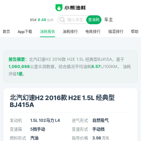
车主
8.48
95#
查油耗
元/升
首页
App下载
油耗报告
油耗排行
电耗排行
插混排行
帮助
报告摘要：
北汽幻速H2 2016款 H2E 1.5L 经典型BJ415A，基于
1,060,698
公里众测数据，综合路况平均油耗
8.57
L/100KM， 油耗
评级
1星
。
北汽幻速H2 2016款 H2E 1.5L 经典型
BJ415A
发动机
1.5L 102马力 L4
进气形式
自然吸气
变速箱
5挡手动
变速形式
手动挡
燃料形式
汽油
指导价格
3.98
万元