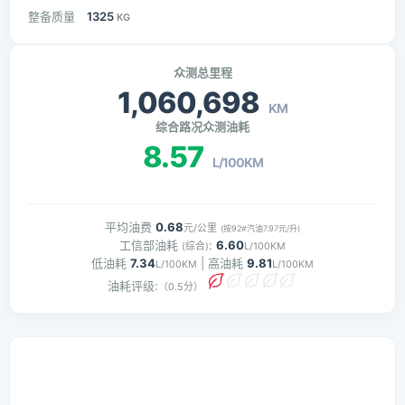
整备质量
1325
KG
众测总里程
1,060,698
KM
综合路况众测油耗
8.57
L/100KM
平均油费
0.68
元/公里
(按92#汽油7.97元/升)
工信部油耗
:
6.60
(综合)
L/100KM
低油耗
7.34
| 高油耗
9.81
L/100KM
L/100KM
油耗评级:
（0.5分）