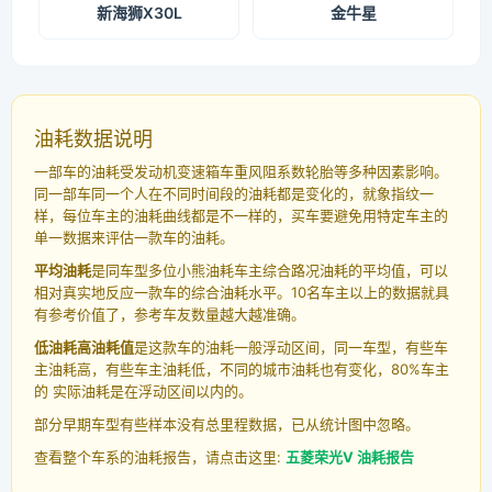
新海狮X30L
金牛星
油耗数据说明
一部车的油耗受发动机变速箱车重风阻系数轮胎等多种因素影响。
同一部车同一个人在不同时间段的油耗都是变化的，就象指纹一
样，每位车主的油耗曲线都是不一样的，买车要避免用特定车主的
单一数据来评估一款车的油耗。
平均油耗
是同车型多位小熊油耗车主综合路况油耗的平均值，可以
相对真实地反应一款车的综合油耗水平。10名车主以上的数据就具
有参考价值了，参考车友数量越大越准确。
低油耗高油耗值
是这款车的油耗一般浮动区间，同一车型，有些车
主油耗高，有些车主油耗低，不同的城市油耗也有变化，80%车主
的 实际油耗是在浮动区间以内的。
部分早期车型有些样本没有总里程数据，已从统计图中忽略。
查看整个车系的油耗报告，请点击这里:
五菱荣光V 油耗报告