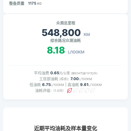
整备质量
1175
KG
众测总里程
548,800
KM
综合路况众测油耗
8.18
L/100KM
平均油费
0.65
元/公里
(按92#汽油7.97元/升)
工信部油耗
:
7.00
(综合)
L/100KM
低油耗
6.75
| 高油耗
9.61
L/100KM
L/100KM
油耗评级:
（1.0分）