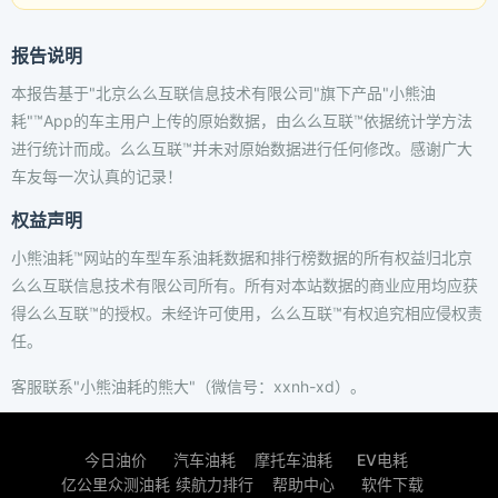
报告说明
本报告基于"北京么么互联信息技术有限公司"旗下产品"小熊油
耗"™App的车主用户上传的原始数据，由么么互联™依据统计学方法
进行统计而成。么么互联™并未对原始数据进行任何修改。感谢广大
车友每一次认真的记录！
权益声明
小熊油耗™网站的车型车系油耗数据和排行榜数据的所有权益归北京
么么互联信息技术有限公司所有。所有对本站数据的商业应用均应获
得么么互联™的授权。未经许可使用，么么互联™有权追究相应侵权责
任。
客服联系"小熊油耗的熊大"（微信号：xxnh-xd）。
今日油价
汽车油耗
摩托车油耗
EV电耗
亿公里众测油耗
续航力排行
帮助中心
软件下载