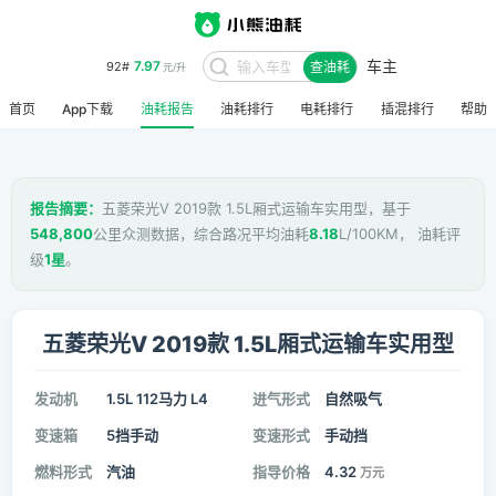
车主
7.97
92#
查油耗
元/升
首页
App下载
油耗报告
油耗排行
电耗排行
插混排行
帮助
报告摘要：
五菱荣光V 2019款 1.5L厢式运输车实用型，基于
548,800
公里众测数据，综合路况平均油耗
8.18
L/100KM， 油耗评
级
1星
。
五菱荣光V 2019款 1.5L厢式运输车实用型
发动机
1.5L 112马力 L4
进气形式
自然吸气
变速箱
5挡手动
变速形式
手动挡
燃料形式
汽油
指导价格
4.32
万元