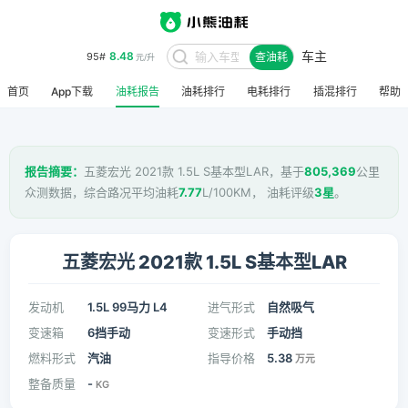
车主
8.48
95#
查油耗
元/升
首页
App下载
油耗报告
油耗排行
电耗排行
插混排行
帮助
报告摘要：
五菱宏光 2021款 1.5L S基本型LAR，基于
805,369
公里
众测数据，综合路况平均油耗
7.77
L/100KM， 油耗评级
3星
。
五菱宏光 2021款 1.5L S基本型LAR
发动机
1.5L 99马力 L4
进气形式
自然吸气
变速箱
6挡手动
变速形式
手动挡
燃料形式
汽油
指导价格
5.38
万元
整备质量
-
KG