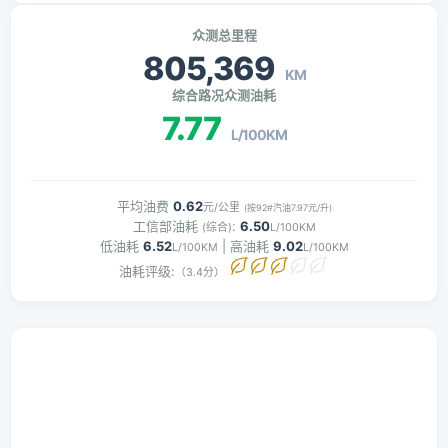
众测总里程
805,369
KM
综合路况众测油耗
7.77
L/100KM
平均油费
0.62
元/公里
(按92#汽油7.97元/升)
工信部油耗
:
6.50
(综合)
L/100KM
低油耗
6.52
| 高油耗
9.02
L/100KM
L/100KM
油耗评级:
（3.4分）