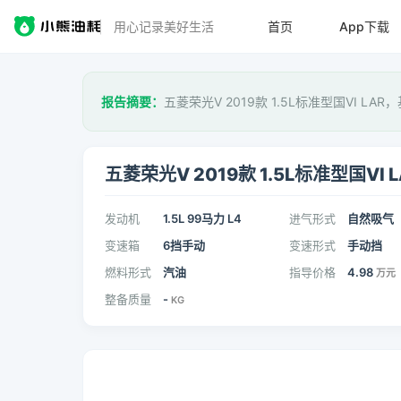
用心记录美好生活
首页
App下载
报告摘要：
五菱荣光V 2019款 1.5L标准型国VI LAR
五菱荣光V 2019款 1.5L标准型国VI L
发动机
1.5L 99马力 L4
进气形式
自然吸气
变速箱
6挡手动
变速形式
手动挡
燃料形式
汽油
指导价格
4.98
万元
整备质量
-
KG