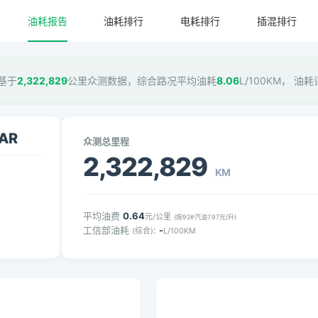
油耗报告
油耗排行
电耗排行
插混排行
，基于
2,322,829
公里众测数据，综合路况平均油耗
8.06
L/100KM， 油
AR
众测总里程
2,322,829
KM
平均油费
0.64
元/公里
(按92#汽油7.97元/升)
工信部油耗
:
-
(综合)
L/100KM