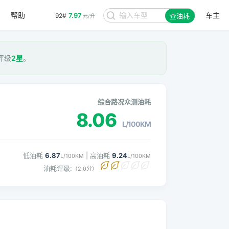
帮助
车主
7.97
92#
查油耗
元/升
耗评级
2星
。
综合路况众测油耗
8.06
L/100KM
低油耗
6.87
| 高油耗
9.24
L/100KM
L/100KM
油耗评级:
（2.0分）