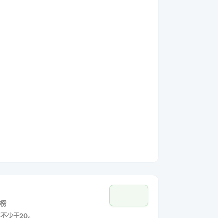
榜
数不少于20。