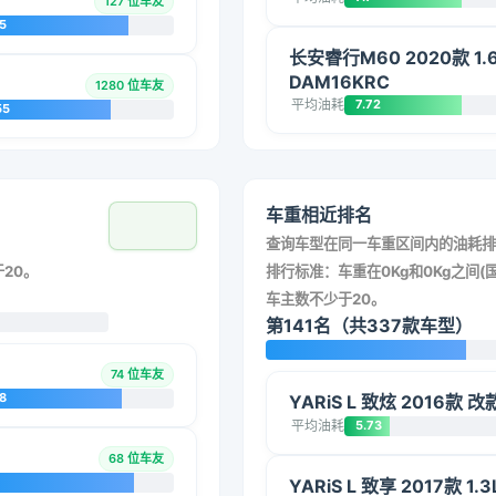
127 位车友
5
长安睿行M60 2020款 1.
DAM16KRC
1280 位车友
平均油耗
7.72
55
车重相近排名
查询车型在同一车重区间内的油耗排
20。
排行标准：车重在0Kg和0Kg之间(国
车主数不少于20。
第141名（共337款车型）
74 位车友
8
YARiS L 致炫 2016款 
平均油耗
5.73
68 位车友
YARiS L 致享 2017款 1