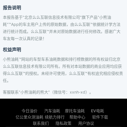
报告说明
本报告基于"北京么么互联信息技术有限公司"旗下产品"小熊油
耗"™App的车主用户上传的原始数据，由么么互联™依据统计学方法
进行统计而成。么么互联™并未对原始数据进行任何修改。感谢广大
车友每一次认真的记录！
权益声明
小熊油耗™网站的车型车系油耗数据和排行榜数据的所有权益归北京
么么互联信息技术有限公司所有。所有对本站数据的商业应用均应获
得么么互联™的授权。未经许可使用，么么互联™有权追究相应侵权责
任。
客服联系"小熊油耗的熊大"（微信号：xxnh-xd）。
今日油价
汽车油耗
摩托车油耗
EV电耗
亿公里众测油耗
续航力排行
帮助中心
软件下载
联系我们
隐私政策
用户协议