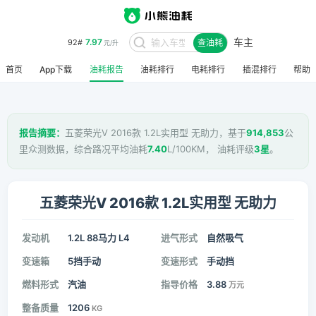
车主
7.97
92#
查油耗
元/升
首页
App下载
油耗报告
油耗排行
电耗排行
插混排行
帮助
报告摘要：
五菱荣光V 2016款 1.2L实用型 无助力，基于
914,853
公
里众测数据，综合路况平均油耗
7.40
L/100KM， 油耗评级
3星
。
五菱荣光V 2016款 1.2L实用型 无助力
发动机
1.2L 88马力 L4
进气形式
自然吸气
变速箱
5挡手动
变速形式
手动挡
燃料形式
汽油
指导价格
3.88
万元
整备质量
1206
KG