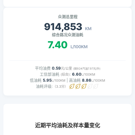
众测总里程
914,853
KM
综合路况众测油耗
7.40
L/100KM
平均油费
0.59
元/公里
(按92#汽油7.97元/升)
工信部油耗
:
6.60
(综合)
L/100KM
低油耗
5.95
| 高油耗
8.86
L/100KM
L/100KM
油耗评级:
（3.3分）