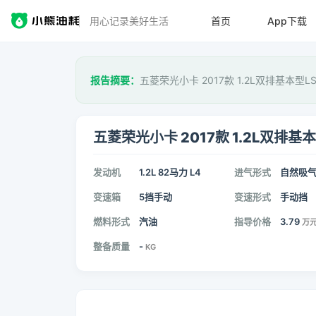
用心记录美好生活
首页
App下载
报告摘要：
五菱荣光小卡 2017款 1.2L双排基本型L
五菱荣光小卡 2017款 1.2L双排基本
发动机
1.2L 82马力 L4
进气形式
自然吸
变速箱
5挡手动
变速形式
手动挡
燃料形式
汽油
指导价格
3.79
万
整备质量
-
KG