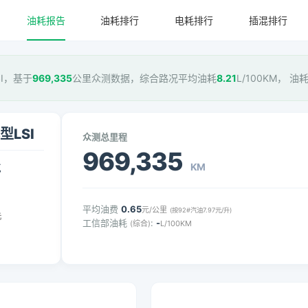
油耗报告
油耗排行
电耗排行
插混排行
SI，基于
969,335
公里众测数据，综合路况平均油耗
8.21
L/100KM， 油
型LSI
众测总里程
969,335
KM
气
平均油费
0.65
元/公里
(按92#汽油7.97元/升)
元
工信部油耗
:
-
(综合)
L/100KM