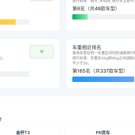
排行标准：微卡, 手动挡, 统计车主数不
第6名（共49款车型）
车重相近排名
查询车型在同一车重区间内的油耗排行
0。
排行标准：车重在0Kg和0Kg之间(国标G
不少于20。
第165名（共337款车型）
考
金杯T3
PN货车