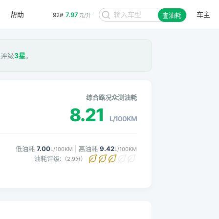
帮助
车主
7.97
92#
查油耗
元/升
耗评级
3星
。
综合路况众测油耗
8.21
L/100KM
低油耗
7.00
| 高油耗
9.42
L/100KM
L/100KM
油耗评级:
（2.9分）