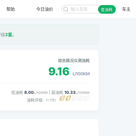
今日油价
帮助
车主
查油耗
7.97
92#
元/升
评级
2星
。
综合路况众测油耗
9.16
L/100KM
低油耗
8.00
| 高油耗
10.33
L/100KM
L/100KM
油耗评级:
（1.7分）