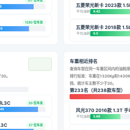
127 位车友
五菱荣光新卡 2023款 1.
5
平均油耗
9.42
1280 位车友
五菱荣光新卡 2018款 1.5
55
平均油耗
9.5
车重相近排名
查询车型在同一车重区间内的油耗排
20。
排行标准：车重在1320Kg和1430K
挡、统计车主数不少于20。
第233名（共238款车型）
L3C
20 位车友
045
风光370 2016款 1.3T
平均油耗
5.68
L3C
27 位车友