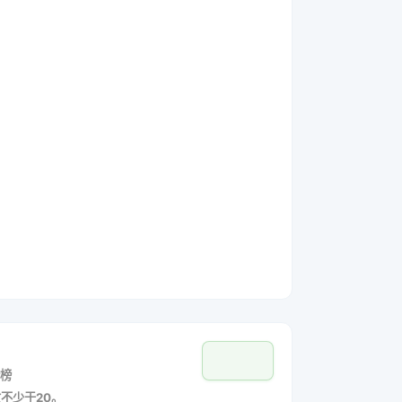
榜
数不少于20。