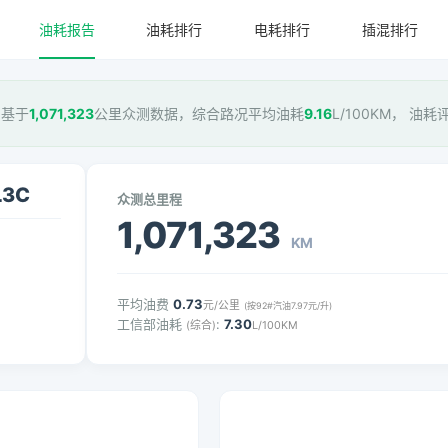
油耗报告
油耗排行
电耗排行
插混排行
，基于
1,071,323
公里众测数据，综合路况平均油耗
9.16
L/100KM， 油耗
L3C
众测总里程
1,071,323
KM
平均油费
0.73
元/公里
(按92#汽油7.97元/升)
工信部油耗
:
7.30
(综合)
L/100KM