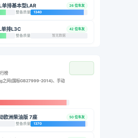
5L单排基本型LAR
26 位车友
整备质量
1340
L单排L3C
42 位车友
整备质量
暂无数据
行榜
g之间(国标GB27999-2014)、手动
 手动欧洲柴油版 7座
50 位车友
整备质量
1370