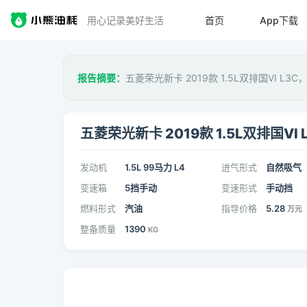
用心记录美好生活
首页
App下载
报告摘要：
五菱荣光新卡 2019款 1.5L双排国VI L3C
五菱荣光新卡 2019款 1.5L双排国VI 
发动机
1.5L 99马力 L4
进气形式
自然吸气
变速箱
5挡手动
变速形式
手动挡
燃料形式
汽油
指导价格
5.28
万元
整备质量
1390
KG