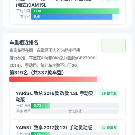
(厢式)DAM15L
平均油耗
11.19
参考价
5.41
车重相近排名
查询车型在同一车重区间内的油耗排行榜
排行标准：车重在0Kg和0Kg之间(国标GB27999-
2014)、手动挡、统计车主数不少于20。
第319名（共337款车型）
YARiS L 致炫 2016款 改款 1.3L 手动灵
39 位车友
动版
平均油耗
5.73
整备质量
暂无数据
YARiS L 致享 2017款 1.3L 手动灵动版
32 位车友
平均油耗
5.74