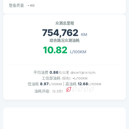
整备质量
-
KG
众测总里程
754,762
KM
综合路况众测油耗
10.82
L/100KM
平均油费
0.86
元/公里
(按92#汽油7.97元/升)
工信部油耗
:
-
(综合)
L/100KM
低油耗
8.97
| 高油耗
12.68
L/100KM
L/100KM
油耗评级:
（0.3分）