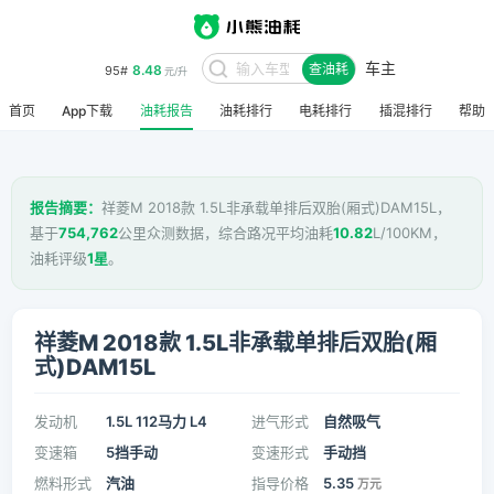
车主
8.48
95#
查油耗
元/升
首页
App下载
油耗报告
油耗排行
电耗排行
插混排行
帮助
报告摘要：
祥菱M 2018款 1.5L非承载单排后双胎(厢式)DAM15L，
基于
754,762
公里众测数据，综合路况平均油耗
10.82
L/100KM，
油耗评级
1星
。
祥菱M 2018款 1.5L非承载单排后双胎(厢
式)DAM15L
发动机
1.5L 112马力 L4
进气形式
自然吸气
变速箱
5挡手动
变速形式
手动挡
燃料形式
汽油
指导价格
5.35
万元