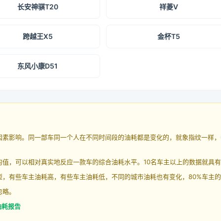
长安神骐T20
祥菱V
跨越王X5
金杯T5
东风小康D51
因素影响。同一部车同一个人在不同时间段的油耗都是变化的，就象指纹一样，
均值，可以相对真实地反应一款车的综合油耗水平。10名车主以上的数据就具
，有些车主油耗高，有些车主油耗低，不同的城市油耗也有变化，80%车主的
忽略。
油耗报告