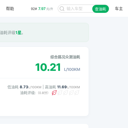
帮助
车主
7.97
92#
查油耗
元/升
， 油耗评级
1星
。
综合路况众测油耗
10.21
L/100KM
低油耗
8.73
| 高油耗
11.69
L/100KM
L/100KM
油耗评级:
（0.8分）