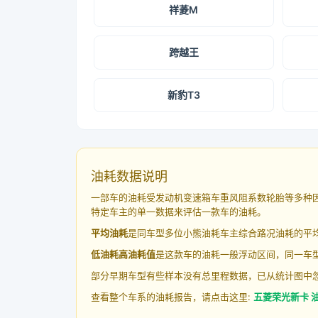
祥菱M
跨越王
新豹T3
油耗数据说明
一部车的油耗受发动机变速箱车重风阻系数轮胎等多种
特定车主的单一数据来评估一款车的油耗。
平均油耗
是同车型多位小熊油耗车主综合路况油耗的平
低油耗高油耗值
是这款车的油耗一般浮动区间，同一车型
部分早期车型有些样本没有总里程数据，已从统计图中
查看整个车系的油耗报告，请点击这里:
五菱荣光新卡 