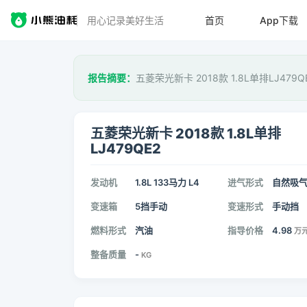
用心记录美好生活
首页
App下载
报告摘要：
五菱荣光新卡 2018款 1.8L单排LJ479
五菱荣光新卡 2018款 1.8L单排
LJ479QE2
发动机
1.8L 133马力 L4
进气形式
自然吸
变速箱
5挡手动
变速形式
手动挡
燃料形式
汽油
指导价格
4.98
万
整备质量
-
KG