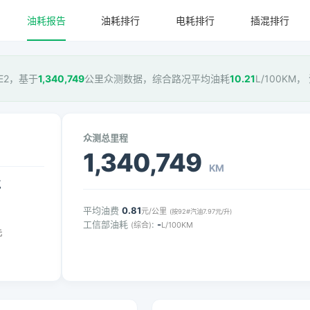
油耗报告
油耗排行
电耗排行
插混排行
QE2，基于
1,340,749
公里众测数据，综合路况平均油耗
10.21
L/100KM
众测总里程
1,340,749
KM
气
平均油费
0.81
元/公里
(按92#汽油7.97元/升)
工信部油耗
:
-
(综合)
L/100KM
元