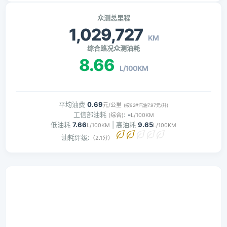
众测总里程
1,029,727
KM
综合路况众测油耗
8.66
L/100KM
平均油费
0.69
元/公里
(按92#汽油7.97元/升)
工信部油耗
:
-
(综合)
L/100KM
低油耗
7.66
| 高油耗
9.65
L/100KM
L/100KM
油耗评级:
（2.1分）