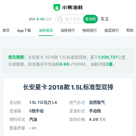
车主
8.48
95#
查油耗
元/升
首页
App下载
油耗报告
油耗排行
电耗排行
插混排行
帮助
报告摘要：
长安星卡 2018款 1.5L标准型双排，基于
1,029,727
公里
众测数据，综合路况平均油耗
8.66
L/100KM， 油耗评级
2星
。
长安星卡 2018款 1.5L标准型双排
发动机
1.5L 112马力 L4
进气形式
自然吸气
变速箱
5挡手动
变速形式
手动挡
燃料形式
汽油
指导价格
4.09
万元
整备质量
-
KG