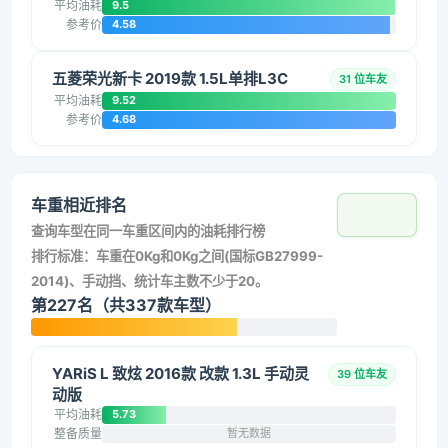
平均油耗
9.5
参考价
4.58
五菱荣光新卡 2019款 1.5L单排L3C
31 位车友
平均油耗
9.52
参考价
4.68
车重相近排名
查询车型在同一车重区间内的油耗排行榜
排行标准：车重在0Kg和0Kg之间(国标GB27999-
2014)、手动挡、统计车主数不少于20。
第227名（共337款车型）
YARiS L 致炫 2016款 改款 1.3L 手动灵
39 位车友
动版
平均油耗
5.73
整备质量
暂无数据