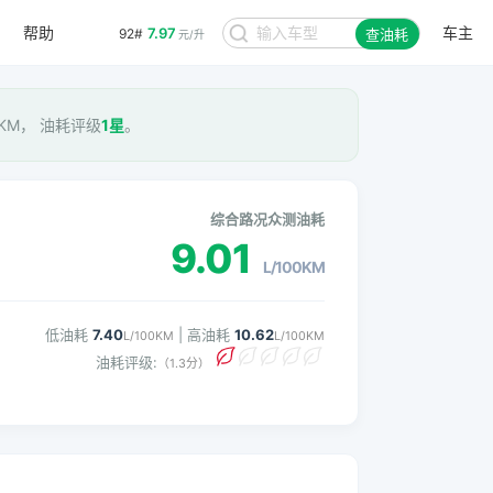
帮助
车主
7.97
92#
查油耗
元/升
0KM， 油耗评级
1星
。
综合路况众测油耗
9.01
L/100KM
低油耗
7.40
| 高油耗
10.62
L/100KM
L/100KM
油耗评级:
（1.3分）