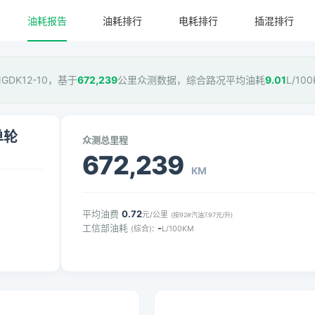
油耗报告
油耗排行
电耗排行
插混排行
NGDK12-10，基于
672,239
公里众测数据，综合路况平均油耗
9.01
L/10
单轮
众测总里程
672,239
KM
平均油费
0.72
元/公里
(按92#汽油7.97元/升)
工信部油耗
:
-
(综合)
L/100KM