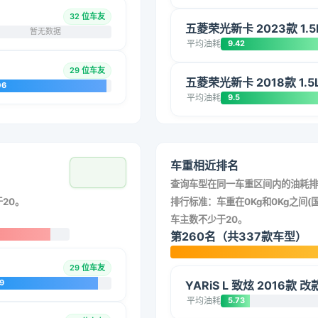
32 位车友
五菱荣光新卡 2023款 1.
暂无数据
平均油耗
9.42
29 位车友
五菱荣光新卡 2018款 1.5
06
平均油耗
9.5
车重相近排名
查询车型在同一车重区间内的油耗排
20。
排行标准：车重在0Kg和0Kg之间(国
车主数不少于20。
第260名（共337款车型）
29 位车友
9
YARiS L 致炫 2016款 
平均油耗
5.73