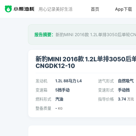
用心记录美好生活
首页
App下载
报告摘要：
新豹MINI 2016款 1.2L单排3050后单轮C
新豹MINI 2016款 1.2L单排3050后
CNGDK12-10
发动机
1.2L 88马力 L4
进气形式
自然吸气
变速箱
5挡手动
变速形式
手动挡
燃料形式
汽油
指导价格
3.74
万元
整备质量
-
KG