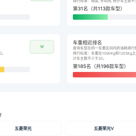
排行标准：微面, 手动挡, 统计车主数不
第31名（共113款车型）
车重相近排名
查询车型在同一车重区间内的油耗排行
0。
排行标准：车重在1090Kg和1205Kg之
计车主数不少于20。
第185名（共196款车型）
考
五菱荣光
五菱荣光V