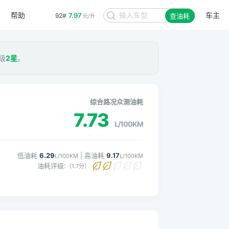
帮助
车主
7.97
92#
查油耗
元/升
评级
2星
。
综合路况众测油耗
7.73
L/100KM
低油耗
6.29
| 高油耗
9.17
L/100KM
L/100KM
油耗评级:
（1.7分）