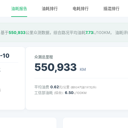
油耗报告
油耗排行
电耗排行
插混排行
0，基于
550,933
公里众测数据，综合路况平均油耗
7.73
L/100KM， 油耗
-10
众测总里程
550,933
KM
气
平均油费
0.62
元/公里
(按92#汽油7.97元/升)
元
工信部油耗
:
6.50
(综合)
L/100KM