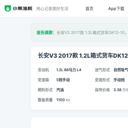
用心记录美好生活
首页
App下载
报告摘要：
长安V3 2017款 1.2L箱式货车DK12-1
长安V3 2017款 1.2L箱式货车DK12
发动机
1.2L 88马力 L4
进气形式
自然吸
变速箱
5挡手动
变速形式
手动挡
燃料形式
汽油
指导价格
3.38
万
整备质量
1100
KG