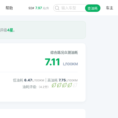
帮助
车主
7.97
92#
查油耗
元/升
耗评级
4星
。
综合路况众测油耗
7.11
L/100KM
低油耗
6.47
| 高油耗
7.75
L/100KM
L/100KM
油耗评级:
（4.2分）