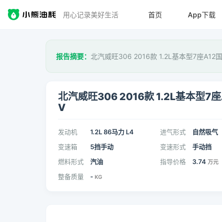
用心记录美好生活
首页
App下载
报告摘要：
北汽威旺306 2016款 1.2L基本型7座A1
北汽威旺306 2016款 1.2L基本型7座
V
发动机
1.2L 86马力 L4
进气形式
自然吸气
变速箱
5挡手动
变速形式
手动挡
燃料形式
汽油
指导价格
3.74
万元
整备质量
-
KG