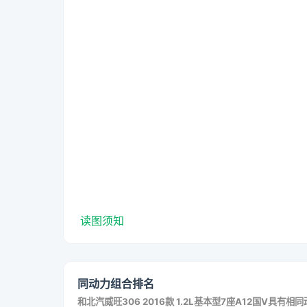
读图须知
同动力组合排名
和
北汽威旺306 2016款 1.2L基本型7座A12国V
具有相同