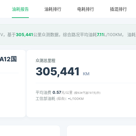
油耗报告
油耗排行
电耗排行
插混排行
2国V，基于
305,441
公里众测数据，综合路况平均油耗
7.11
L/100KM， 油
A12国
众测总里程
305,441
KM
平均油费
0.57
元/公里
(按92#汽油7.97元/升)
工信部油耗
:
-
(综合)
L/100KM