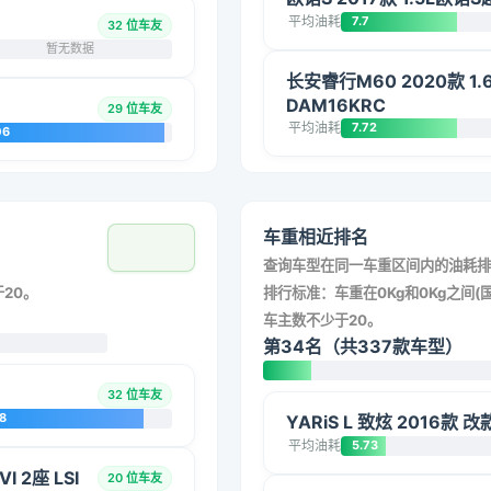
平均油耗
7.7
32 位车友
暂无数据
长安睿行M60 2020款 1.
DAM16KRC
29 位车友
平均油耗
7.72
06
车重相近排名
查询车型在同一车重区间内的油耗排
20。
排行标准：车重在0Kg和0Kg之间(国
车主数不少于20。
第34名（共337款车型）
32 位车友
8
YARiS L 致炫 2016款 
平均油耗
5.73
 2座 LSI
20 位车友