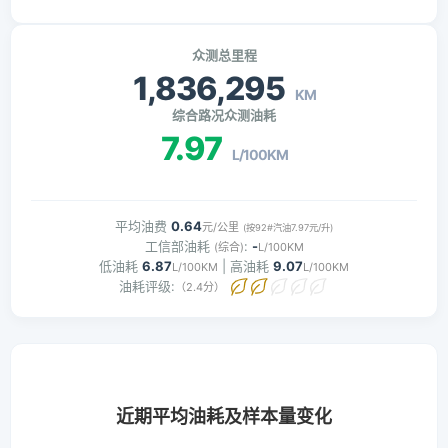
众测总里程
1,836,295
KM
综合路况众测油耗
7.97
L/100KM
平均油费
0.64
元/公里
(按92#汽油7.97元/升)
工信部油耗
:
-
(综合)
L/100KM
低油耗
6.87
| 高油耗
9.07
L/100KM
L/100KM
油耗评级:
（2.4分）