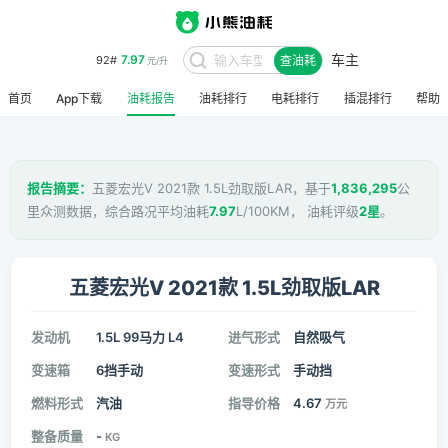
车主
7.97
92#
查油耗
元/升
首页
App下载
油耗报告
油耗排行
电耗排行
插混排行
帮助
报告摘要：
五菱宏光V 2021款 1.5L劲取版LAR，基于
1,836,295
公
里众测数据，综合路况平均油耗
7.97
L/100KM， 油耗评级
2星
。
五菱宏光V 2021款 1.5L劲取版LAR
发动机
1.5L 99马力 L4
进气形式
自然吸气
变速箱
6挡手动
变速形式
手动挡
燃料形式
汽油
指导价格
4.67
万元
整备质量
-
KG