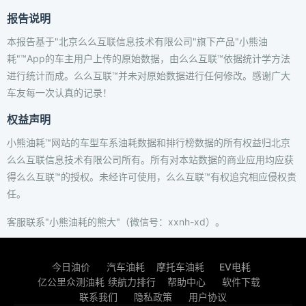
报告说明
本报告基于"北京么么互联信息技术有限公司"旗下产品"小熊油
耗"™App的车主用户上传的原始数据，由么么互联™依据统计学方法
进行统计而成。么么互联™并未对原始数据进行任何修改。感谢广大
车友每一次认真的记录！
权益声明
小熊油耗™网站的车型车系油耗数据和排行榜数据的所有权益归北京
么么互联信息技术有限公司所有。所有对本站数据的商业应用均应获
得么么互联™的授权。未经许可使用，么么互联™有权追究相应侵权责
任。
客服联系"小熊油耗的熊大"（微信号：xxnh-xd）。
今日油价
汽车油耗
摩托车油耗
EV电耗
亿公里众测油耗
续航力排行
帮助中心
软件下载
联系我们
隐私政策
用户协议