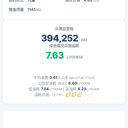
燃料形式
汽油
指导价格
4.63
万元
整备质量
1145
KG
众测总里程
394,252
KM
综合路况众测油耗
7.63
L/100KM
平均油费
0.61
元/公里
(按92#汽油7.97元/升)
工信部油耗
:
6.60
(综合)
L/100KM
低油耗
7.04
| 高油耗
8.23
L/100KM
L/100KM
油耗评级:
（2.7分）