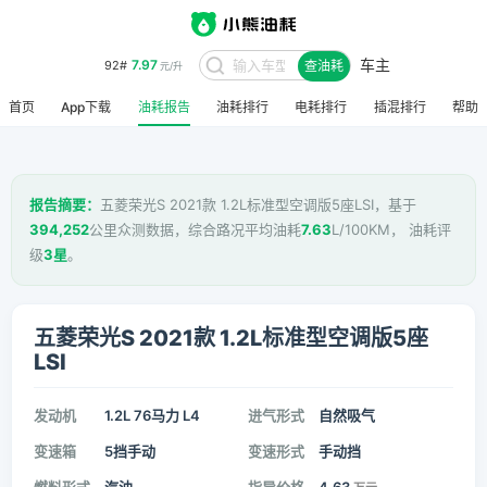
车主
7.97
92#
查油耗
元/升
首页
App下载
油耗报告
油耗排行
电耗排行
插混排行
帮助
报告摘要：
五菱荣光S 2021款 1.2L标准型空调版5座LSI，基于
394,252
公里众测数据，综合路况平均油耗
7.63
L/100KM， 油耗评
级
3星
。
五菱荣光S 2021款 1.2L标准型空调版5座
LSI
发动机
1.2L 76马力 L4
进气形式
自然吸气
变速箱
5挡手动
变速形式
手动挡