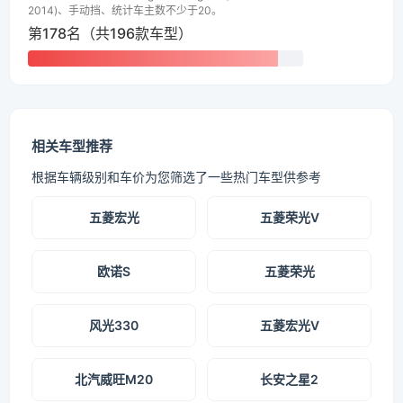
2014)、手动挡、统计车主数不少于20。
第178名（共196款车型）
相关车型推荐
根据车辆级别和车价为您筛选了一些热门车型供参考
五菱宏光
五菱荣光V
欧诺S
五菱荣光
风光330
五菱宏光V
北汽威旺M20
长安之星2