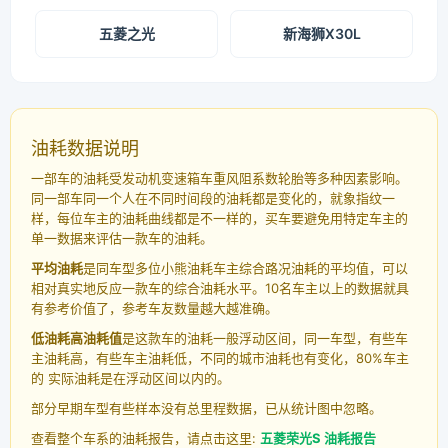
五菱之光
新海狮X30L
油耗数据说明
一部车的油耗受发动机变速箱车重风阻系数轮胎等多种因素影响。
同一部车同一个人在不同时间段的油耗都是变化的，就象指纹一
样，每位车主的油耗曲线都是不一样的，买车要避免用特定车主的
单一数据来评估一款车的油耗。
平均油耗
是同车型多位小熊油耗车主综合路况油耗的平均值，可以
相对真实地反应一款车的综合油耗水平。10名车主以上的数据就具
有参考价值了，参考车友数量越大越准确。
低油耗高油耗值
是这款车的油耗一般浮动区间，同一车型，有些车
主油耗高，有些车主油耗低，不同的城市油耗也有变化，80%车主
的 实际油耗是在浮动区间以内的。
部分早期车型有些样本没有总里程数据，已从统计图中忽略。
查看整个车系的油耗报告，请点击这里:
五菱荣光S 油耗报告