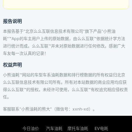
报告说明
本报告基于"北京么么互联信息技术有限公司"旗下产品"小熊油
耗"™App的车主用户上传的原始数据，由么么互联™依据统计学方法
进行统计而成。么么互联™并未对原始数据进行任何修改。感谢广大
车友每一次认真的记录！
权益声明
小熊油耗™网站的车型车系油耗数据和排行榜数据的所有权益归北京
么么互联信息技术有限公司所有。所有对本站数据的商业应用均应获
得么么互联™的授权。未经许可使用，么么互联™有权追究相应侵权责
任。
客服联系"小熊油耗的熊大"（微信号：xxnh-xd）。
今日油价
汽车油耗
摩托车油耗
EV电耗