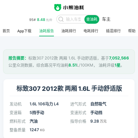
车主
8.48
95#
查油耗
元/升
首页
App下载
油耗报告
油耗排行
电耗排行
插混排行
帮助
报告摘要：
标致307 2012款 两厢 1.6L 手动舒适版，基于
7,052,566
公里众测数据，综合路况平均油耗
8.51
L/100KM， 油耗评级
1星
。
标致307 2012款 两厢 1.6L 手动舒适版
发动机
1.6L 106马力 L4
进气形式
自然吸气
变速箱
5挡手动
变速形式
手动挡
燃料形式
汽油
指导价格
9.28
万元
整备质量
1247
KG