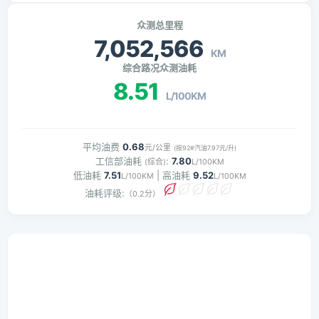
众测总里程
7,052,566
KM
综合路况众测油耗
8.51
L/100KM
平均油费
0.68
元/公里
(按92#汽油7.97元/升)
工信部油耗
:
7.80
(综合)
L/100KM
低油耗
7.51
| 高油耗
9.52
L/100KM
L/100KM
油耗评级:
（0.2分）