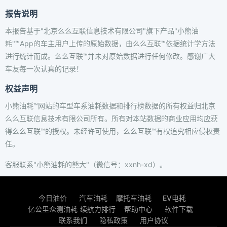
报告说明
本报告基于"北京么么互联信息技术有限公司"旗下产品"小熊油
耗"™App的车主用户上传的原始数据，由么么互联™依据统计学方法
进行统计而成。么么互联™并未对原始数据进行任何修改。感谢广大
车友每一次认真的记录！
权益声明
小熊油耗™网站的车型车系油耗数据和排行榜数据的所有权益归北京
么么互联信息技术有限公司所有。所有对本站数据的商业应用均应获
得么么互联™的授权。未经许可使用，么么互联™有权追究相应侵权责
任。
客服联系"小熊油耗的熊大"（微信号：xxnh-xd）。
今日油价
汽车油耗
摩托车油耗
EV电耗
亿公里众测油耗
续航力排行
帮助中心
软件下载
联系我们
隐私政策
用户协议