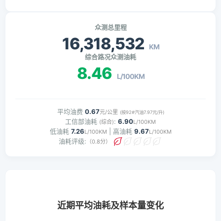
众测总里程
16,318,532
KM
综合路况众测油耗
8.46
L/100KM
平均油费
0.67
元/公里
(按92#汽油7.97元/升)
工信部油耗
:
6.90
(综合)
L/100KM
低油耗
7.26
| 高油耗
9.67
L/100KM
L/100KM
油耗评级:
（0.8分）