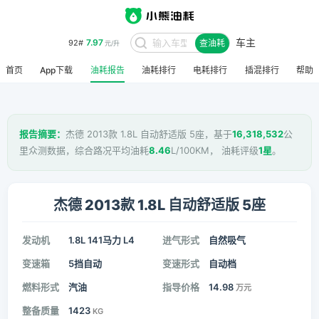
车主
7.97
92#
查油耗
元/升
首页
App下载
油耗报告
油耗排行
电耗排行
插混排行
帮助
报告摘要：
杰德 2013款 1.8L 自动舒适版 5座，基于
16,318,532
公
里众测数据，综合路况平均油耗
8.46
L/100KM， 油耗评级
1星
。
杰德 2013款 1.8L 自动舒适版 5座
发动机
1.8L 141马力 L4
进气形式
自然吸气
变速箱
5挡自动
变速形式
自动档
燃料形式
汽油
指导价格
14.98
万元
整备质量
1423
KG