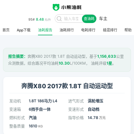
车主
8.48
95#
查油耗
元/升
首页
App下载
油耗报告
油耗排行
电耗排行
插混排行
帮助
报告摘要：
奔腾X80 2017款 1.8T 自动运动型，基于
1,156,633
公里
众测数据，综合路况平均油耗
10.30
L/100KM， 油耗评级
1星
。
奔腾X80 2017款 1.8T 自动运动型
发动机
1.8T 186马力 L4
进气形式
涡轮增压
变速箱
6挡手自一体
变速形式
自动档
燃料形式
汽油
指导价格
14.78
万元
整备质量
1610
KG