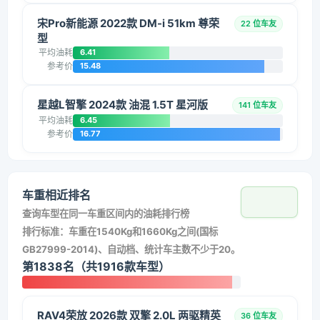
宋Pro新能源 2022款 DM-i 51km 尊荣
22 位车友
型
平均油耗
6.41
参考价
15.48
星越L智擎 2024款 油混 1.5T 星河版
141 位车友
平均油耗
6.45
参考价
16.77
车重相近排名
查询车型在同一车重区间内的油耗排行榜
排行标准：车重在1540Kg和1660Kg之间(国标
GB27999-2014)、自动档、统计车主数不少于20。
第1838名（共1916款车型）
RAV4荣放 2026款 双擎 2.0L 两驱精英
36 位车友