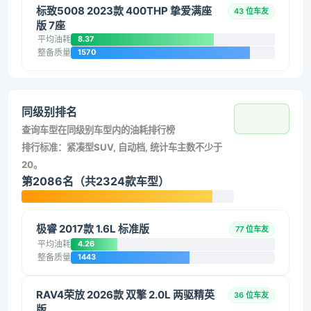
标致5008 2023款 400THP 挚爱满座
43 位车友
版 7座
平均油耗
8.37
整备质量
1570
同级别排名
查询车型在同级别车型内的油耗排行榜
排行标准：紧凑型SUV, 自动档, 统计车主数不少于
20。
第2086名（共2324款车型）
极睿 2017款 1.6L 标准版
77 位车友
平均油耗
4.26
整备质量
1443
RAV4荣放 2026款 双擎 2.0L 两驱精英
36 位车友
版