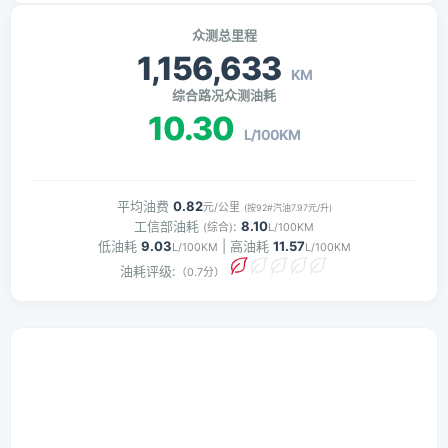
众测总里程
1,156,633
KM
综合路况众测油耗
10.30
L/100KM
平均油费
0.82
元/公里
(按92#汽油7.97元/升)
工信部油耗
:
8.10
(综合)
L/100KM
低油耗
9.03
| 高油耗
11.57
L/100KM
L/100KM
油耗评级:
（0.7分）