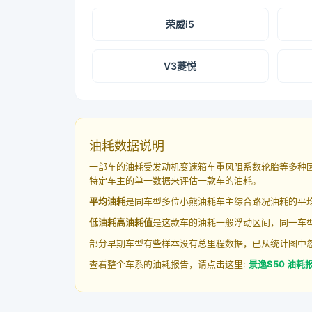
荣威i5
V3菱悦
油耗数据说明
一部车的油耗受发动机变速箱车重风阻系数轮胎等多种
特定车主的单一数据来评估一款车的油耗。
平均油耗
是同车型多位小熊油耗车主综合路况油耗的平
低油耗高油耗值
是这款车的油耗一般浮动区间，同一车型
部分早期车型有些样本没有总里程数据，已从统计图中
查看整个车系的油耗报告，请点击这里:
景逸S50 油耗