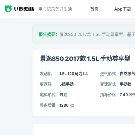
用心记录美好生活
首页
App下载
报告摘要：
景逸S50 2017款 1.5L 手动尊享型，基
景逸S50 2017款 1.5L 手动尊享型
发动机
1.5L 120马力 L4
进气形式
自然吸
变速箱
5挡手动
变速形式
手动挡
燃料形式
汽油
指导价格
7.49
万
整备质量
1280
KG