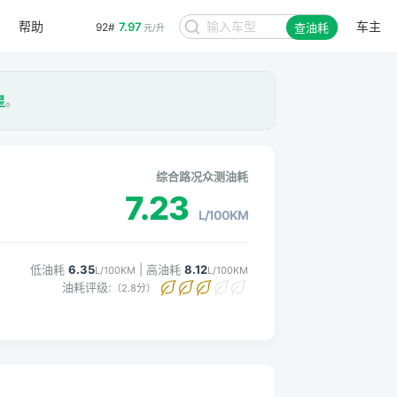
帮助
车主
7.97
92#
查油耗
元/升
星
。
综合路况众测油耗
7.23
L/100KM
低油耗
6.35
| 高油耗
8.12
L/100KM
L/100KM
油耗评级:
（2.8分）