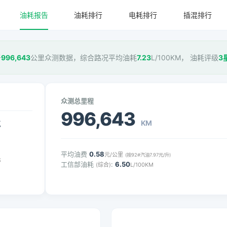
油耗报告
油耗排行
电耗排行
插混排行
于
996,643
公里众测数据，综合路况平均油耗
7.23
L/100KM， 油耗评级
3
众测总里程
996,643
KM
气
平均油费
0.58
元/公里
(按92#汽油7.97元/升)
元
工信部油耗
:
6.50
(综合)
L/100KM