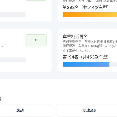
排行标准：紧凑型车, 手动挡, 统计车主
第293名（共514款车型）
车重相近排名
查询车型在同一车重区间内的油耗排行
0。
排行标准：车重在1205Kg和1320Kg之
计车主数不少于20。
第194名（共453款车型）
考
逸动
艾瑞泽5