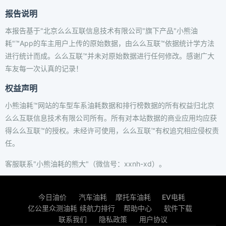
报告说明
本报告基于"北京么么互联信息技术有限公司"旗下产品"小熊油
耗"™App的车主用户上传的原始数据，由么么互联™依据统计学方法
进行统计而成。么么互联™并未对原始数据进行任何修改。感谢广大
车友每一次认真的记录！
权益声明
小熊油耗™网站的车型车系油耗数据和排行榜数据的所有权益归北京
么么互联信息技术有限公司所有。所有对本站数据的商业应用均应获
得么么互联™的授权。未经许可使用，么么互联™有权追究相应侵权责
任。
客服联系"小熊油耗的熊大"（微信号：xxnh-xd）。
今日油价
汽车油耗
摩托车油耗
EV电耗
亿公里众测油耗
续航力排行
帮助中心
软件下载
联系我们
隐私政策
用户协议