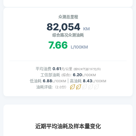
众测总里程
82,054
KM
综合路况众测油耗
7.66
L/100KM
平均油费
0.61
元/公里
(按92#汽油7.97元/升)
工信部油耗
:
6.20
(综合)
L/100KM
低油耗
6.88
| 高油耗
8.43
L/100KM
L/100KM
油耗评级:
（2.0分）