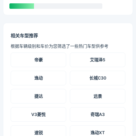
相关车型推荐
根据车辆级别和车价为您筛选了一些热门车型供参考
帝豪
艾瑞泽5
逸动
长城C30
捷达
远景
V3菱悦
奇瑞A3
速锐
逸动XT