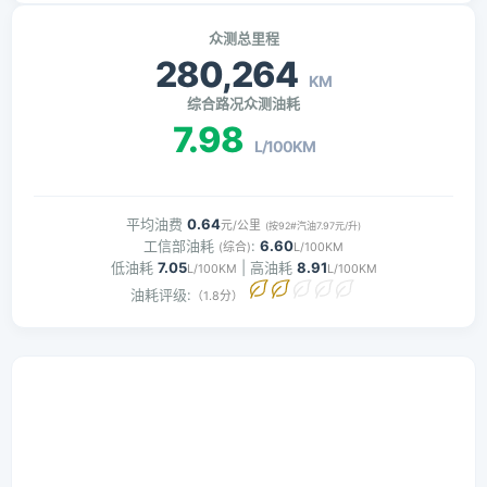
众测总里程
280,264
KM
综合路况众测油耗
7.98
L/100KM
平均油费
0.64
元/公里
(按92#汽油7.97元/升)
工信部油耗
:
6.60
(综合)
L/100KM
低油耗
7.05
| 高油耗
8.91
L/100KM
L/100KM
油耗评级:
（1.8分）