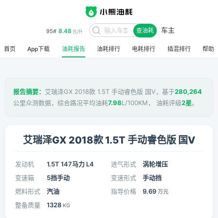
车主
8.48
95#
查油耗
元/升
首页
App下载
油耗报告
油耗排行
电耗排行
插混排行
帮助
报告摘要：
艾瑞泽GX 2018款 1.5T 手动睿色版 国V，基于
280,264
公里众测数据，综合路况平均油耗
7.98
L/100KM， 油耗评级
2星
。
艾瑞泽GX 2018款 1.5T 手动睿色版 国V
发动机
1.5T 147马力 L4
进气形式
涡轮增压
变速箱
5挡手动
变速形式
手动挡
燃料形式
汽油
指导价格
9.69
万元
整备质量
1328
KG