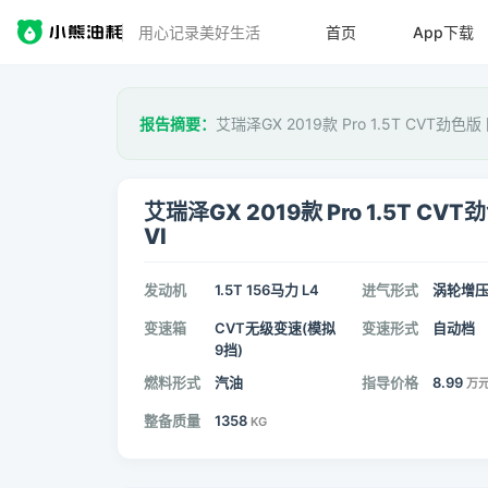
用心记录美好生活
首页
App下载
报告摘要：
艾瑞泽GX 2019款 Pro 1.5T CVT劲色
艾瑞泽GX 2019款 Pro 1.5T CVT
VI
发动机
1.5T 156马力 L4
进气形式
涡轮增
变速箱
CVT无级变速(模拟
变速形式
自动档
9挡)
燃料形式
汽油
指导价格
8.99
万
整备质量
1358
KG