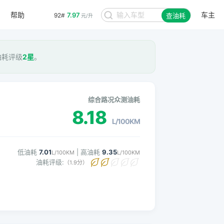
7.97
92#
元/升
帮助
车主
查油耗
8.48
95#
元/升
 油耗评级
2星
。
综合路况众测油耗
8.18
L/100KM
低油耗
7.01
| 高油耗
9.35
L/100KM
L/100KM
油耗评级:
（1.9分）