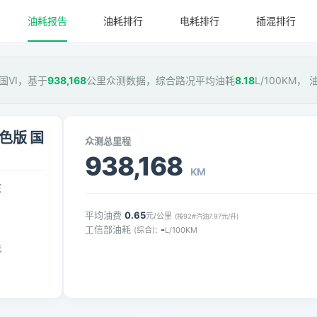
油耗报告
油耗排行
电耗排行
插混排行
版 国VI，基于
938,168
公里众测数据，综合路况平均油耗
8.18
L/100KM，
劲色版 国
众测总里程
938,168
KM
压
平均油费
0.65
元/公里
(按92#汽油7.97元/升)
工信部油耗
:
-
(综合)
L/100KM
元