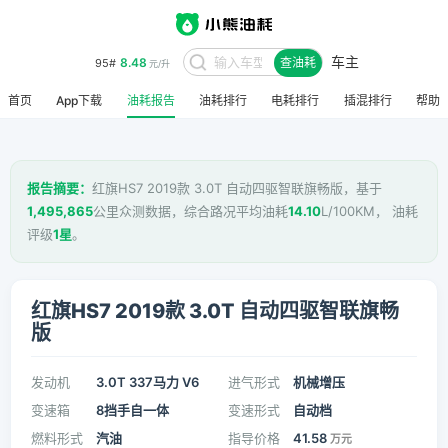
车主
8.48
95#
查油耗
元/升
首页
App下载
油耗报告
油耗排行
电耗排行
插混排行
帮助
报告摘要：
红旗HS7 2019款 3.0T 自动四驱智联旗畅版，基于
1,495,865
公里众测数据，综合路况平均油耗
14.10
L/100KM， 油耗
评级
1星
。
红旗HS7 2019款 3.0T 自动四驱智联旗畅
版
发动机
3.0T 337马力 V6
进气形式
机械增压
变速箱
8挡手自一体
变速形式
自动档
燃料形式
汽油
指导价格
41.58
万元