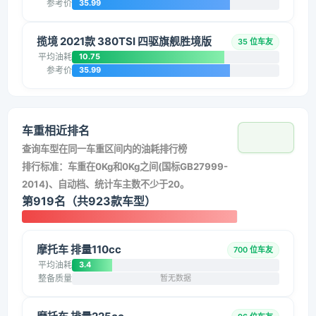
参考价
35.99
揽境 2021款 380TSI 四驱旗舰胜境版
35 位车友
平均油耗
10.75
参考价
35.99
车重相近排名
查询车型在同一车重区间内的油耗排行榜
排行标准：车重在0Kg和0Kg之间(国标GB27999-
2014)、自动档、统计车主数不少于20。
第919名（共923款车型）
摩托车 排量110cc
700 位车友
平均油耗
3.4
整备质量
暂无数据