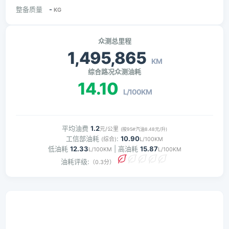
整备质量
-
KG
众测总里程
1,495,865
KM
综合路况众测油耗
14.10
L/100KM
平均油费
1.2
元/公里
(按95#汽油8.48元/升)
工信部油耗
:
10.90
(综合)
L/100KM
低油耗
12.33
| 高油耗
15.87
L/100KM
L/100KM
油耗评级:
（0.3分）