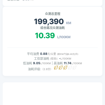
众测总里程
199,390
KM
综合路况众测油耗
10.39
L/100KM
平均油费
0.88
元/公里
(按95#汽油8.48元/升)
工信部油耗
:
-
(综合)
L/100KM
低油耗
9.05
| 高油耗
11.74
L/100KM
L/100KM
油耗评级:
（2.9分）