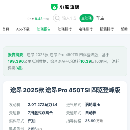
车主
8.48
95#
查油耗
元/升
首页
App下载
油耗报告
油耗排行
电耗排行
插混排行
帮助
报告摘要：
途昂 2025款 途昂 Pro 450TSI 四驱登峰版，基于
199,390
公里众测数据，综合路况平均油耗
10.39
L/100KM， 油耗
评级
3星
。
途昂 2025款 途昂 Pro 450TSI 四驱登峰版
发动机
2.0T 272马力 L4
进气形式
涡轮增压
变速箱
7挡湿式双离合
变速形式
自动档
燃料形式
汽油
指导价格
35.99
万元
整备质量
2155
KG