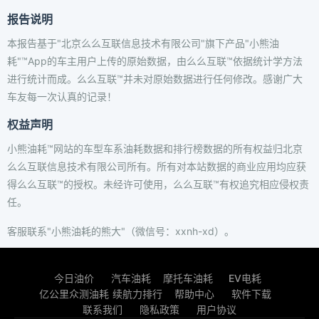
报告说明
本报告基于"北京么么互联信息技术有限公司"旗下产品"小熊油
耗"™App的车主用户上传的原始数据，由么么互联™依据统计学方法
进行统计而成。么么互联™并未对原始数据进行任何修改。感谢广大
车友每一次认真的记录！
权益声明
小熊油耗™网站的车型车系油耗数据和排行榜数据的所有权益归北京
么么互联信息技术有限公司所有。所有对本站数据的商业应用均应获
得么么互联™的授权。未经许可使用，么么互联™有权追究相应侵权责
任。
客服联系"小熊油耗的熊大"（微信号：xxnh-xd）。
今日油价
汽车油耗
摩托车油耗
EV电耗
亿公里众测油耗
续航力排行
帮助中心
软件下载
联系我们
隐私政策
用户协议