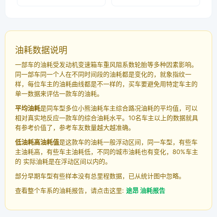
油耗数据说明
一部车的油耗受发动机变速箱车重风阻系数轮胎等多种因素影响。
同一部车同一个人在不同时间段的油耗都是变化的，就象指纹一
样，每位车主的油耗曲线都是不一样的，买车要避免用特定车主的
单一数据来评估一款车的油耗。
平均油耗
是同车型多位小熊油耗车主综合路况油耗的平均值，可以
相对真实地反应一款车的综合油耗水平。10名车主以上的数据就具
有参考价值了，参考车友数量越大越准确。
低油耗高油耗值
是这款车的油耗一般浮动区间，同一车型，有些车
主油耗高，有些车主油耗低，不同的城市油耗也有变化，80%车主
的 实际油耗是在浮动区间以内的。
部分早期车型有些样本没有总里程数据，已从统计图中忽略。
查看整个车系的油耗报告，请点击这里:
途昂 油耗报告