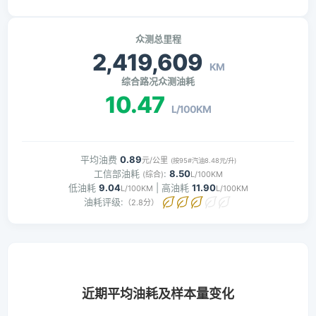
众测总里程
2,419,609
KM
综合路况众测油耗
10.47
L/100KM
平均油费
0.89
元/公里
(按95#汽油8.48元/升)
工信部油耗
:
8.50
(综合)
L/100KM
低油耗
9.04
| 高油耗
11.90
L/100KM
L/100KM
油耗评级:
（2.8分）