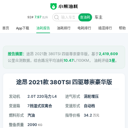
车主
7.97
92#
查油耗
元/升
首页
App下载
油耗报告
油耗排行
电耗排行
插混排行
帮助
报告摘要：
途昂 2021款 380TSI 四驱尊崇豪华版，基于
2,419,609
公里众测数据，综合路况平均油耗
10.47
L/100KM， 油耗评级
3星
。
途昂 2021款 380TSI 四驱尊崇豪华版
发动机
2.0T 220马力 L4
进气形式
涡轮增压
变速箱
7挡湿式双离合
变速形式
自动档
燃料形式
汽油
指导价格
34.2
万元
整备质量
2090
KG