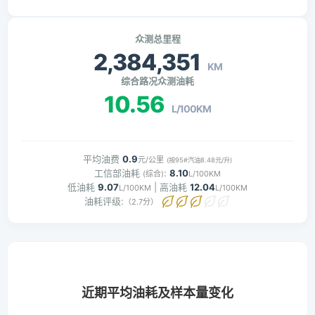
众测总里程
2,384,351
KM
综合路况众测油耗
10.56
L/100KM
平均油费
0.9
元/公里
(按95#汽油8.48元/升)
工信部油耗
:
8.10
(综合)
L/100KM
低油耗
9.07
| 高油耗
12.04
L/100KM
L/100KM
油耗评级:
（2.7分）