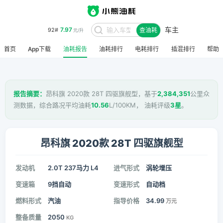
车主
7.97
92#
查油耗
元/升
首页
App下载
油耗报告
油耗排行
电耗排行
插混排行
帮助
报告摘要：
昂科旗 2020款 28T 四驱旗舰型，基于
2,384,351
公里众
测数据，综合路况平均油耗
10.56
L/100KM， 油耗评级
3星
。
昂科旗 2020款 28T 四驱旗舰型
发动机
2.0T 237马力 L4
进气形式
涡轮增压
变速箱
9挡自动
变速形式
自动档
燃料形式
汽油
指导价格
34.99
万元
整备质量
2050
KG