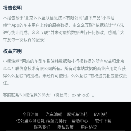
报告说明
本报告基于"北京么么互联信息技术有限公司"旗下产品"小熊油
耗"™App的车主用户上传的原始数据，由么么互联™依据统计学方法
进行统计而成。么么互联™并未对原始数据进行任何修改。感谢广大
车友每一次认真的记录！
权益声明
小熊油耗™网站的车型车系油耗数据和排行榜数据的所有权益归北京
么么互联信息技术有限公司所有。所有对本站数据的商业应用均应获
得么么互联™的授权。未经许可使用，么么互联™有权追究相应侵权责
任。
客服联系"小熊油耗的熊大"（微信号：xxnh-xd）。
今日油价
汽车油耗
摩托车油耗
EV电耗
亿公里众测油耗
续航力排行
帮助中心
软件下载
联系我们
隐私政策
用户协议